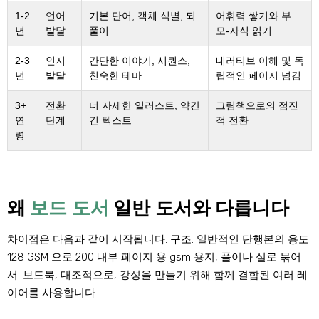
1-2
언어
기본 단어, 객체 식별, 되
어휘력 쌓기와 부
년
발달
풀이
모-자식 읽기
2-3
인지
간단한 이야기, 시퀀스,
내러티브 이해 및 독
년
발달
친숙한 테마
립적인 페이지 넘김
3+
전환
더 자세한 일러스트, 약간
그림책으로의 점진
연
단계
긴 텍스트
적 전환
령
왜
보드 도서
일반 도서와 다릅니다
차이점은 다음과 같이 시작됩니다.
구조
. 일반적인 단행본의 용도
128 GSM 으로 200 내부 페이지 용 gsm 용지, 풀이나 실로 묶어
서. 보드북, 대조적으로, 강성을 만들기 위해 함께 결합된 여러 레
이어를 사용합니다..