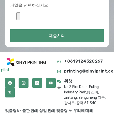
파일을 선택하십시오
제출하다
+8619124328267
tpilot
printing@xinyiprint.c
위챗
No.3 Fire Road, Fuling
Industry Park,탕 스미,
xintang, Zengcheng 지구,
광저우, 중국 511340
맞춤형 바
출판 인쇄
상업 인쇄
맞춤형 노
우리에 대해