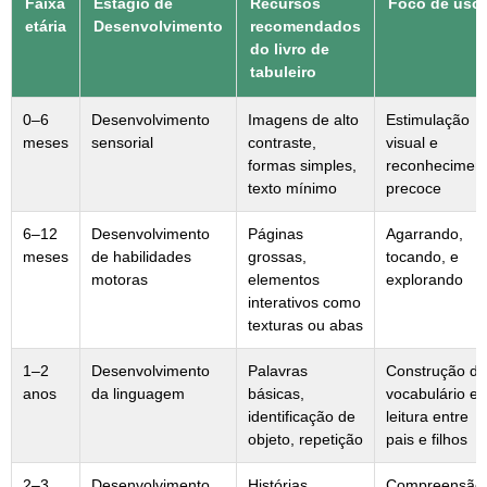
Faixa
Estágio de
Recursos
Foco de uso
etária
Desenvolvimento
recomendados
do livro de
tabuleiro
0–6
Desenvolvimento
Imagens de alto
Estimulação
meses
sensorial
contraste,
visual e
formas simples,
reconhecimen
texto mínimo
precoce
6–12
Desenvolvimento
Páginas
Agarrando,
meses
de habilidades
grossas,
tocando, e
motoras
elementos
explorando
interativos como
texturas ou abas
1–2
Desenvolvimento
Palavras
Construção de
anos
da linguagem
básicas,
vocabulário e
identificação de
leitura entre
objeto, repetição
pais e filhos
2–3
Desenvolvimento
Histórias
Compreensão