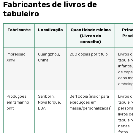
Fabricantes de livros de
tabuleiro
Fabricante
Localização
Quantidade mínima
Princ
(Livros do
Prod
conselho)
Impressão
Guangzhou,
200 cópias por título
Livros d
Xinyi
China
tabuleiro
infantis,
de capa
capa mo
embala
Produções
Sanborn,
De 1 cópia (maior para
Livros d
em tamanho
Nova Iorque,
execuções em
tabuleir
pint
EUA
massa/personalizadas)
persona
livros d
tabuleir
bebês, l
fotos