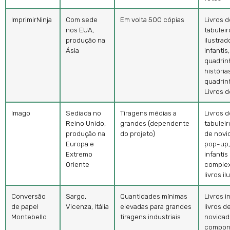
ImprimirNinja
Com sede
Em volta 500 cópias
Livros d
nos EUA,
tabuleiro
produção na
ilustrad
Ásia
infantis,
quadrin
história
quadrin
Livros d
Imago
Sediada no
Tiragens médias a
Livros d
Reino Unido,
grandes (dependente
tabuleiro
produção na
do projeto)
de novi
Europa e
pop-up, 
Extremo
infantis
Oriente
complex
livros i
Conversão
Sargo,
Quantidades mínimas
Livros i
de papel
Vicenza, Itália
elevadas para grandes
livros d
Montebello
tiragens industriais
novidad
compon