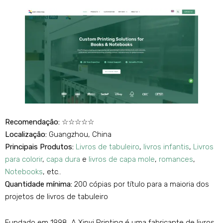
Recomendação:
☆☆☆☆☆
Localização:
Guangzhou, China
Principais Produtos:
Livros de tabuleiro
,
livros infantis
,
Livros
para colorir
,
capa dura
e
livros de capa mole
,
romances
,
Notebooks
, etc..
Quantidade mínima:
200 cópias por título para a maioria dos
projetos de livros de tabuleiro
Fundado em 1998, A Xinyi Printing é uma fabricante de livros