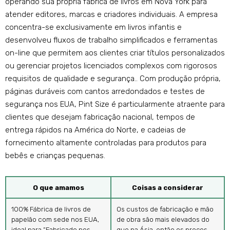
operando sua própria fábrica de livros em Nova York para
atender editores, marcas e criadores individuais. A empresa
concentra-se exclusivamente em livros infantis e
desenvolveu fluxos de trabalho simplificados e ferramentas
on-line que permitem aos clientes criar títulos personalizados
ou gerenciar projetos licenciados complexos com rigorosos
requisitos de qualidade e segurança.. Com produção própria,
páginas duráveis ​​com cantos arredondados e testes de
segurança nos EUA, Pint Size é particularmente atraente para
clientes que desejam fabricação nacional, tempos de
entrega rápidos na América do Norte, e cadeias de
fornecimento altamente controladas para produtos para
bebês e crianças pequenas.
O que amamos
Coisas a considerar
100% Fábrica de livros de
Os custos de fabricação e mão
papelão com sede nos EUA,
de obra são mais elevados do
ideal para “Fabricado nos
que na Ásia, então os preços