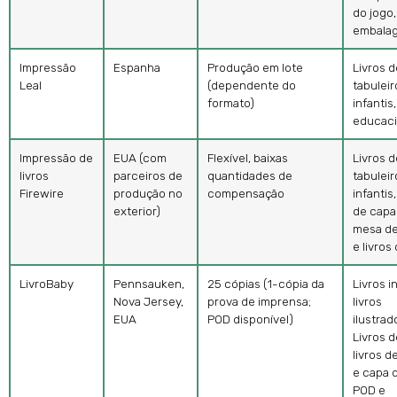
do jogo,
embala
Impressão
Espanha
Produção em lote
Livros d
Leal
(dependente do
tabuleiro
formato)
infantis,
educaci
Impressão de
EUA (com
Flexível, baixas
Livros d
livros
parceiros de
quantidades de
tabuleiro
Firewire
produção no
compensação
infantis
exterior)
de capa
mesa de
e livros
LivroBaby
Pennsauken,
25 cópias (1-cópia da
Livros i
Nova Jersey,
prova de imprensa;
livros
EUA
POD disponível)
ilustrad
Livros d
livros d
e capa d
POD e