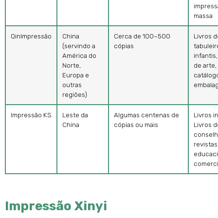
impres
massa
QinImpressão
China
Cerca de 100–500
Livros d
(servindo a
cópias
tabuleiro
América do
infantis
Norte,
de arte,
Europa e
catálog
outras
embala
regiões)
Impressão KS
Leste da
Algumas centenas de
Livros i
China
cópias ou mais
Livros d
conselh
revistas,
educaci
comerci
Impressão Xinyi