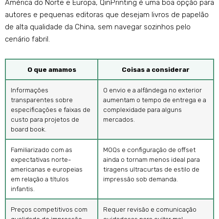
América do Norte e Europa, QinPrinting é uma boa opção para
autores e pequenas editoras que desejam livros de papelão
de alta qualidade da China, sem navegar sozinhos pelo
cenário fabril.
O que amamos
Coisas a considerar
Informações
O envio e a alfândega no exterior
transparentes sobre
aumentam o tempo de entrega e a
especificações e faixas de
complexidade para alguns
custo para projetos de
mercados.
board book.
Familiarizado com as
MOQs e configuração de offset
expectativas norte-
ainda o tornam menos ideal para
americanas e europeias
tiragens ultracurtas de estilo de
em relação a títulos
impressão sob demanda.
infantis.
Preços competitivos com
Requer revisão e comunicação
qualidade de impressão
cuidadosas para evitar mal-