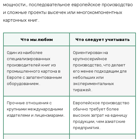
мощности., последовательное европейское производство
и сложные проекты высечек или многокомпонентных
картонных книг..
Что мы любим
Что следует учитывать
Один из наиболее
Ориентирован на
специализированных
крупносерийное
производителей книг из
производство, что делает
промышленного картона в
его менее подходящим для
Европе с запатентованным
небольших или
оборудованием..
экспериментальных
тиражей..
Прочные отношения с
Европейское производство
крупными международными
обычно требует более
издателями и лицензиарами..
высоких затрат на единицу
продукции, чем азиатские
предприятия..