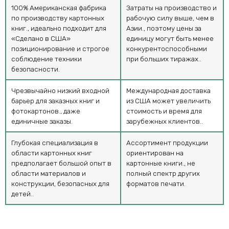
100% Американская фабрика
Затраты на производство и
по производству картонных
рабочую силу выше, чем в
книг., идеально подходит для
Азии., поэтому цены за
«Сделано в США»
единицу могут быть менее
позиционирование и строгое
конкурентоспособными
соблюдение техники
при больших тиражах..
безопасности.
Чрезвычайно низкий входной
Международная доставка
барьер для заказных книг и
из США может увеличить
фотокартонов., даже
стоимость и время для
единичные заказы.
зарубежных клиентов..
Глубокая специализация в
Ассортимент продукции
области картонных книг
ориентирован на
предполагает большой опыт в
картонные книги., не
области материалов и
полный спектр других
конструкции, безопасных для
форматов печати.
детей..