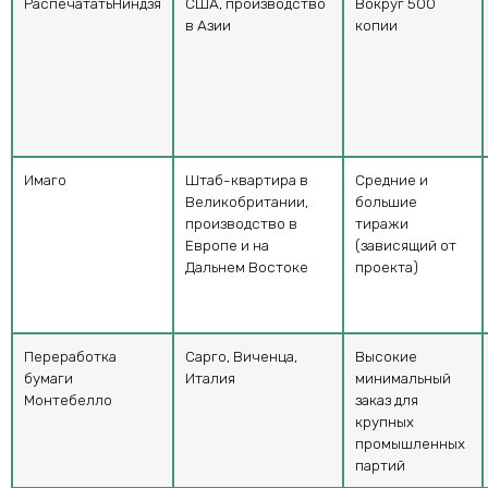
РаспечататьНиндзя
США, производство
Вокруг 500
в Азии
копии
Имаго
Штаб-квартира в
Средние и
Великобритании,
большие
производство в
тиражи
Европе и на
(зависящий от
Дальнем Востоке
проекта)
Переработка
Сарго, Виченца,
Высокие
бумаги
Италия
минимальный
Монтебелло
заказ для
крупных
промышленных
партий