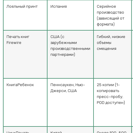
Лояльный принт
Испания
Серийное
производство
(зависящий от
формата)
Печать книг
США (с
Гибкий, низкие
Firewire
зарубежными
объемы
производственными
смещения
партнерами)
КнигаРебенок
Пеннсаукен, Нью-
25 копии (1-
Джерси, США
копировать
пресс-пробу;
POD доступен)
ЦиньПечать
Китай
Около 100–500