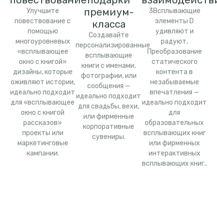
премиум-
Улучшите
3Всплывающие
повествование с
элементы D
класса
помощью
удивляют и
Создавайте
многоуровневых
радуют,
персонализированные
«всплывающее
Преобразование
всплывающие
окно с книгой»
статического
книги с именами,
дизайны, которые
контента в
фотографии, или
оживляют истории,
незабываемые
сообщения —
идеально подходит
впечатления —
идеально подходит
для «всплывающее
идеально подходит
для свадьбы, вехи,
окно с книгой
для
или фирменные
рассказов»
образовательных
корпоративные
проекты или
всплывающих книг
сувениры.
маркетинговые
или фирменных
кампании.
интерактивных
всплывающих книг..