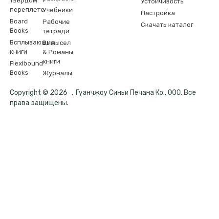
твердом
Устойчивость
переплете
Учебники
Настройка
Board
Рабочие
Скачать каталог
Books
тетради
Всплывающие
Вымысел
книги
& Романы
книги
Flexibound
Books
Журналы
Copyright © 2026 ，Гуанчжоу Синьи Печана Ко., ООО. Все
права защищены.