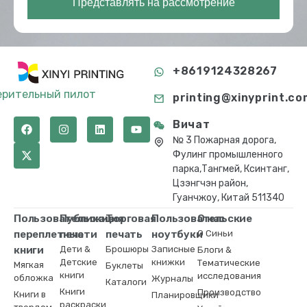
Представлять на рассмотрение
+8619124328267
ерительный пилот
printing@xinyprint.co
Вичат
№ 3 Пожарная дорога,
Фулинг промышленного
парка,Тангмей, Ксинтанг,
Цзэнгчэн район,
Гуанчжоу, Китай 511340
Пользовательские
Публикация
Торговая
Пользовательские
О нас
переплетные
печати
печать
ноутбуки
О Синьи
книги
Дети &
Брошюры
Записные
Блоги &
Детские
книжки
Тематические
Мягкая
Буклеты
книги
исследования
обложка
Журналы
Каталоги
Книги
Производство
Книги в
Планировщики
раскраски