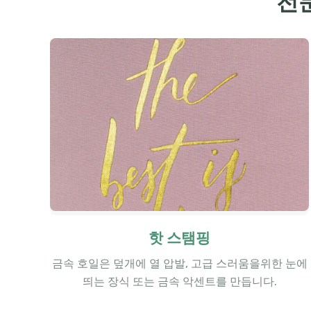
전
핫 스탬핑
금속 호일은 덮개에 열 압발, 고급 스러움을위한 눈에
띄는 장식 또는 금속 악센트를 만듭니다.