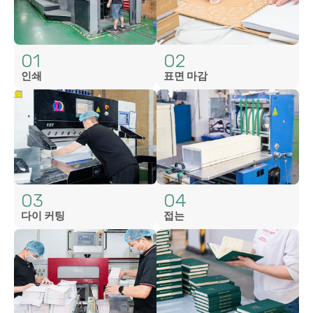
01
02
인쇄
표면 마감
03
04
다이 커팅
접는