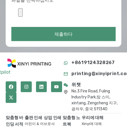
파일을 선택하십시오
제출하다
+8619124328267
tpilot
printing@xinyiprint.c
위챗
No.3 Fire Road, Fuling
Industry Park,탕 스미,
xintang, Zengcheng 지구,
광저우, 중국 511340
맞춤형 바
출판 인쇄
상업 인쇄
맞춤형 노
우리에 대해
인딩 서적
어린이 & 어
브로셔
트북
Xinyi에 대해