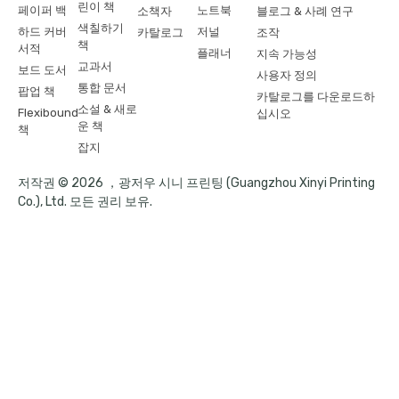
린이 책
페이퍼 백
노트북
소책자
블로그 & 사례 연구
색칠하기
하드 커버
저널
카탈로그
조작
책
서적
플래너
지속 가능성
교과서
보드 도서
사용자 정의
통합 문서
팝업 책
카탈로그를 다운로드하
소설 & 새로
Flexibound
십시오
운 책
책
잡지
저작권 © 2026 ，광저우 시니 프린팅 (Guangzhou Xinyi Printing
Co.), Ltd. 모든 권리 보유.