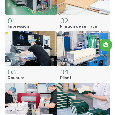
01
02
Impression
Finition de surface
03
04
Coupure
Pliant