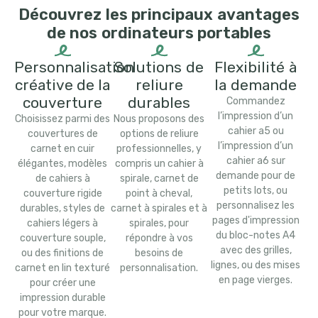
Découvrez les principaux avantages
de nos ordinateurs portables
Personnalisation
Solutions de
Flexibilité à
créative de la
reliure
la demande
couverture
durables
Commandez
l’impression d’un
Choisissez parmi des
Nous proposons des
cahier a5 ou
couvertures de
options de reliure
l’impression d’un
carnet en cuir
professionnelles, y
cahier a6 sur
élégantes, modèles
compris un cahier à
demande pour de
de cahiers à
spirale, carnet de
petits lots, ou
couverture rigide
point à cheval,
personnalisez les
durables, styles de
carnet à spirales et à
pages d'impression
cahiers légers à
spirales, pour
du bloc-notes A4
couverture souple,
répondre à vos
avec des grilles,
ou des finitions de
besoins de
lignes, ou des mises
carnet en lin texturé
personnalisation.
en page vierges.
pour créer une
impression durable
pour votre marque.