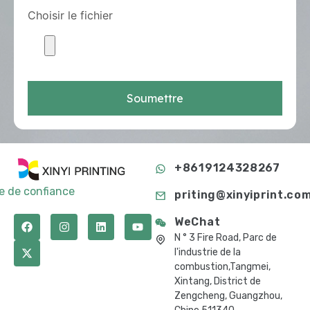
Choisir le fichier
Soumettre
+8619124328267
te de confiance
priting@xinyiprint.co
WeChat
N ° 3 Fire Road, Parc de
l'industrie de la
combustion,Tangmei,
Xintang, District de
Zengcheng, Guangzhou,