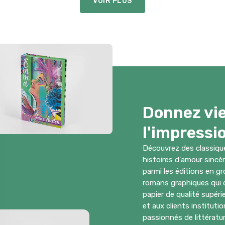
VOIR PLUS
Donnez vie
l'impressi
Découvrez des classiqu
histoires d'amour sincè
parmi les éditions en g
romans graphiques qui do
papier de qualité supéri
et aux clients instituti
passionnés de littératur