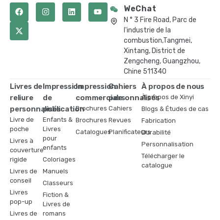
WeChat
N ° 3 Fire Road, Parc de
l'industrie de la
combustion,Tangmei,
Xintang, District de
Zengcheng, Guangzhou,
Chine 511340
Livres de
Impression
Impression
Cahiers
À propos de nous
reliure
de
commerciale
personnalisés
À propos de Xinyi
personnalisés
publication
Brochures
Cahiers
Blogs & Études de cas
Livre de
Enfants &
Brochures
Revues
Fabrication
poche
Livres
Catalogues
Planificateurs
Durabilité
pour
Livres à
Personnalisation
enfants
couverture
Télécharger le
rigide
Coloriages
catalogue
Livres de
Manuels
conseil
Classeurs
Livres
Fiction &
pop-up
Livres de
Livres de
romans