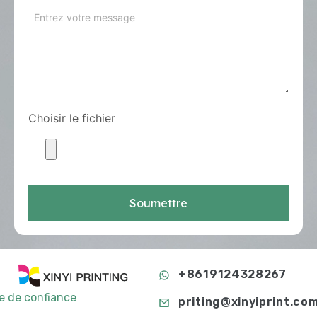
Choisir le fichier
Soumettre
+8619124328267
te de confiance
priting@xinyiprint.co