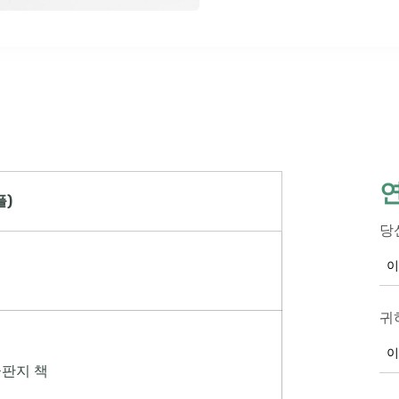
플)
당
귀
골판지 책