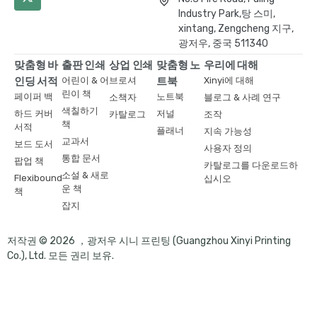
Industry Park,탕 스미,
xintang, Zengcheng 지구,
광저우, 중국 511340
맞춤형 바
출판 인쇄
상업 인쇄
맞춤형 노
우리에 대해
인딩 서적
어린이 & 어
브로셔
트북
Xinyi에 대해
린이 책
페이퍼 백
노트북
소책자
블로그 & 사례 연구
색칠하기
하드 커버
저널
카탈로그
조작
책
서적
플래너
지속 가능성
교과서
보드 도서
사용자 정의
통합 문서
팝업 책
카탈로그를 다운로드하
소설 & 새로
Flexibound
십시오
운 책
책
잡지
저작권 © 2026 ，광저우 시니 프린팅 (Guangzhou Xinyi Printing
Co.), Ltd. 모든 권리 보유.