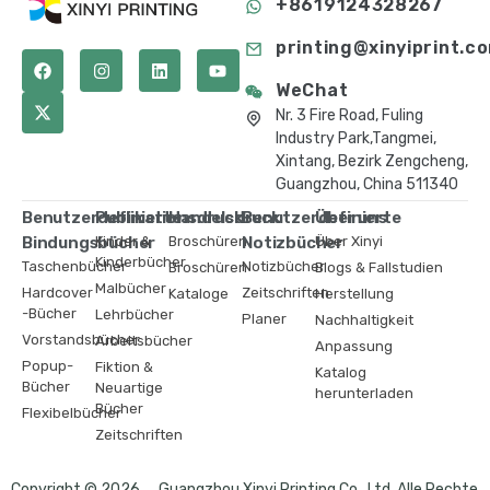
+8619124328267
printing@xinyiprint.c
WeChat
Nr. 3 Fire Road, Fuling
Industry Park,Tangmei,
Xintang, Bezirk Zengcheng,
Guangzhou, China 511340
Benutzerdefinierte
Publikationsdruck
Handelsdruck
Benutzerdefinierte
Über uns
Bindungsbücher
Kinder &
Broschüren
Notizbücher
Über Xinyi
Kinderbücher
Taschenbücher
Notizbücher
Broschüren
Blogs & Fallstudien
Malbücher
Hardcover
Zeitschriften
Kataloge
Herstellung
-Bücher
Lehrbücher
Planer
Nachhaltigkeit
Vorstandsbücher
Arbeitsbücher
Anpassung
Popup-
Fiktion &
Katalog
Bücher
Neuartige
herunterladen
Bücher
Flexibelbücher
Zeitschriften
Copyright © 2026 ，Guangzhou Xinyi Printing Co., Ltd. Alle Rechte