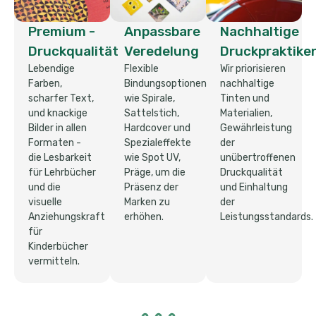
Premium -
Anpassbare
Nachhaltige
Druckqualität
Veredelung
Druckpraktike
Lebendige
Flexible
Wir priorisieren
Farben,
Bindungsoptionen
nachhaltige
scharfer Text,
wie Spirale,
Tinten und
und knackige
Sattelstich,
Materialien,
Bilder in allen
Hardcover und
Gewährleistung
Formaten -
Spezialeffekte
der
die Lesbarkeit
wie Spot UV,
unübertroffenen
für Lehrbücher
Präge, um die
Druckqualität
und die
Präsenz der
und Einhaltung
visuelle
Marken zu
der
Anziehungskraft
erhöhen.
Leistungsstandards.
für
Kinderbücher
vermitteln.