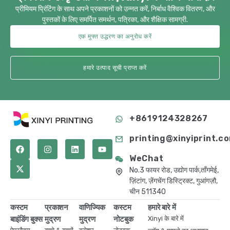
प्रीमियम प्रिंटिंग के साथ अपने प्रकाशनों को उन्नत करें, निर्बाध वैश्विक वितरण, और
पुस्तकों के लिए समर्पित समर्थन, पत्रिका, और शैक्षिक सामग्री.
एक मुफ्त उद्धरण का अनुरोध करें
हमारे उत्पाद सूची प्राप्त करें
+8619124328267
printing@xinyiprint.c
WeChat
No.3 फायर रोड, उद्योग पार्क,ताँगमेई,
ज़िंटांग, ज़ेंगचेंग डिस्ट्रिक्ट, गुआंगज़ौ,
चीन 511340
कस्टम
प्रकाशन
वाणिज्यिक
कस्टम
हमारे बारे में
बाइंडिंग बुक्स
मुद्रण
मुद्रण
नोटबुक
Xinyi के बारे में