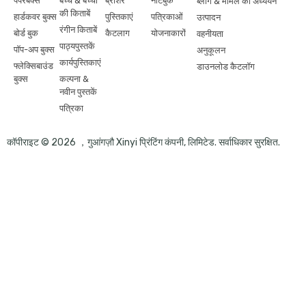
पेपरबैक्स
बच्चे & बच्चों
ब्रोशर
नोटबुक
ब्लॉग & मामले का अध्ययन
की किताबें
हार्डकवर बुक्स
पुस्तिकाएं
पत्रिकाओं
उत्पादन
रंगीन किताबें
बोर्ड बुक
कैटलाग
योजनाकारों
वहनीयता
पाठ्यपुस्तकें
पॉप-अप बुक्स
अनुकूलन
कार्यपुस्तिकाएं
फ्लेक्सिबाउंड
डाउनलोड कैटलॉग
बुक्स
कल्पना &
नवीन पुस्तकें
पत्रिका
कॉपीराइट © 2026 ，गुआंगज़ौ Xinyi प्रिंटिंग कंपनी, लिमिटेड. सर्वाधिकार सुरक्षित.