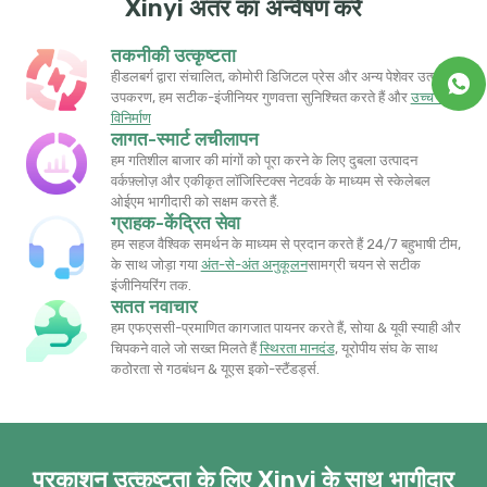
Xinyi अंतर का अन्वेषण करें
तकनीकी उत्कृष्टता
हीडलबर्ग द्वारा संचालित, कोमोरी डिजिटल प्रेस और अन्य पेशेवर उत्पादन
उपकरण, हम सटीक-इंजीनियर गुणवत्ता सुनिश्चित करते हैं और
उच्च दक्षता
विनिर्माण
लागत-स्मार्ट लचीलापन
हम गतिशील बाजार की मांगों को पूरा करने के लिए दुबला उत्पादन
वर्कफ़्लोज़ और एकीकृत लॉजिस्टिक्स नेटवर्क के माध्यम से स्केलेबल
ओईएम भागीदारी को सक्षम करते हैं.
ग्राहक-केंद्रित सेवा
हम सहज वैश्विक समर्थन के माध्यम से प्रदान करते हैं 24/7 बहुभाषी टीम,
के साथ जोड़ा गया
अंत-से-अंत अनुकूलन
सामग्री चयन से सटीक
इंजीनियरिंग तक.
सतत नवाचार
हम एफएससी-प्रमाणित कागजात पायनर करते हैं, सोया & यूवी स्याही और
चिपकने वाले जो सख्त मिलते हैं
स्थिरता मानदंड
​, यूरोपीय संघ के साथ
कठोरता से गठबंधन & यूएस इको-स्टैंडर्ड्स.
प्रकाशन उत्कृष्टता के लिए Xinyi के साथ भागीदार