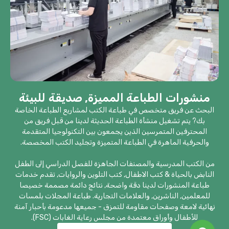
منشورات الطباعة المميزة, صديقة للبيئة
البحث عن فريق متخصص في طباعة الكتب لمشاريع الطباعة الخاصة
بك? يتم تشغيل منشأة الطباعة الحديثة لدينا من قبل فريق من
المحترفين المتمرسين الذين يجمعون بين التكنولوجيا المتقدمة
والحرفية الماهرة في الطباعة المتميزة وتجليد الكتب المخصصة.
من الكتب المدرسية والمصنفات الجاهزة للفصل الدراسي إلى الطفل
النابض بالحياة & كتب الاطفال, كتب التلوين والروايات, تقدم خدمات
طباعة المنشورات لدينا دقة واضحة, نتائج دائمة مصممة خصيصا
للمعلمين, الناشرين, والعلامات التجارية. طباعة المجلات بلمسات
نهائية لامعة وصفحات مقاومة للتمزق - جميعها مدعومة بأحبار آمنة
للأطفال وأوراق معتمدة من مجلس رعاية الغابات (FSC).