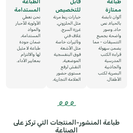
طباعة
قابل
الطباعة
ممتازة
للتخصيص
المستدامة
ألوان نابضة
خيارات ربط مرنة
نحن نعطي
بالحياة, نص
مثل الحلزوني,
الأولوية للأحبار
حاد, وصور
غرزة السرج,
والمواد
واضحة بجميع
غلاف فني
المستدامة,
التنسيقات - مما
وتأثيرات خاصة
ضمان جودة
يضمن سهولة
مثل الأشعة
طباعة لا مثيل
قراءة الكتب
فوق البنفسجية
لها والالتزام
المدرسية
الموضعية,
بمعايير الأداء.
والجاذبية
النقش لرفع
البصرية لكتب
مستوى حضور
الأطفال.
العلامة التجارية.
طباعة المنشور-المنتجات التي تركز على
الصناعة