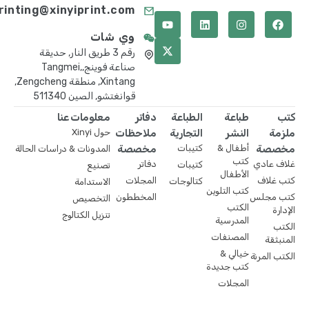
printing@xinyiprint.com
وي شات
رقم 3 طريق النار, حديقة
صناعة فوينج,Tangmei,
Xintang, منطقة Zengcheng,
قوانغتشو, الصين 511340
كتب
طباعة
الطباعة
دفاتر
معلومات عنا
ملزمة
النشر
التجارية
ملاحظات
حول Xinyi
مخصصة
أطفال &
كتيبات
مخصصة
المدونات & دراسات الحالة
كتب
غلاف عادي
دفاتر
كتيبات
تصنيع
الأطفال
كتب غلاف
المجلات
كتالوجات
الاستدامة
كتب التلوين
كتب مجلس
المخططون
التخصيص
الكتب
الإدارة
تنزيل الكتالوج
المدرسية
الكتب
المصنفات
المنبثقة
خيالي &
الكتب المرنة
كتب جديدة
المجلات