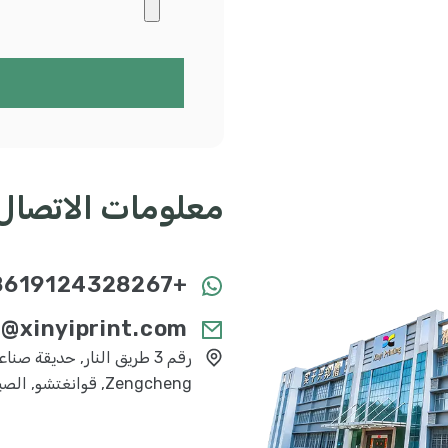
معلومات الاتصال
+8619124328267
g@xinyiprint.com
Zengcheng, قوانغتشو, الصين 511340