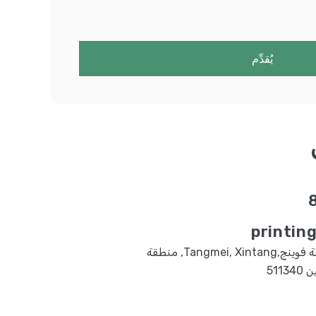
يُقدِّم
printin
رقم 3 طريق النار, حديقة صناعة فوينج,Tangmei, Xintang, منطقة