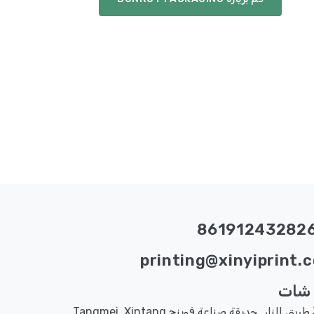
printing@xinyiprint.
شات
رقم 3 طريق النار, حديقة صناعة فوينج,Tangmei, Xintang,