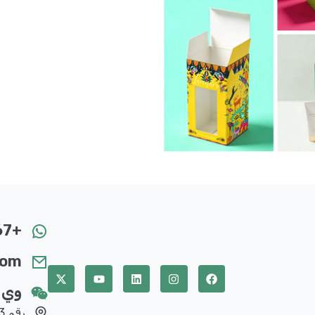
+8619124328267
com
وي 