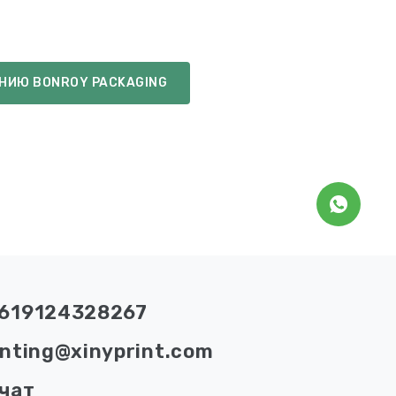
НИЮ BONROY PACKAGING
619124328267
inting@xinyprint.com
чат