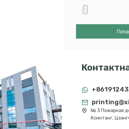
Предс
Контактн
+86191243
printing@x
№ 3 Пожарная до
Ксинтанг, Цзэнг