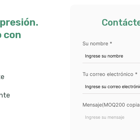
presión.
Contáct
o con
Su nombre
*
Tu correo electrónico
*
te
ente
Mensaje(MOQ200 copia