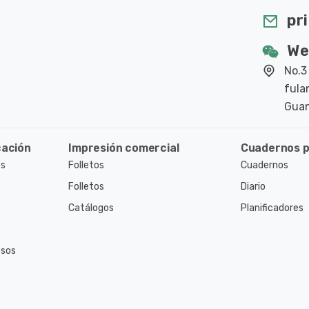
pr
We
No.3
fula
Guan
cación
Impresión comercial
Cuadernos p
os
Folletos
Cuadernos
Folletos
Diario
Catálogos
Planificadores
osos