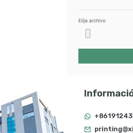
Elija archivo
Informació
+86191243
printing@x