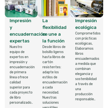
Impresión
La
Impresión
y
flexibilidad
ecológica
encuadernación
se une a
Comprometidos
con prácticas
expertas
la función
ecológicas,
Nuestro
Desde libros de
Elaboramos
equipo de
bolsillo ligeros
libros
expertos en
hasta libros de
encuadernados
impresión y
cartón
a medida que
encuadernación
resistentes:
combinan
de primera
adapte los
elegancia y
línea ofrece
estilos de
sostenibilidad
calidad
encuadernación
a través de
superior para
a cada
una
cada proyecto
necesidad.
producción
de libro
Nuestras
responsable..
personalizado..
soluciones
versátiles