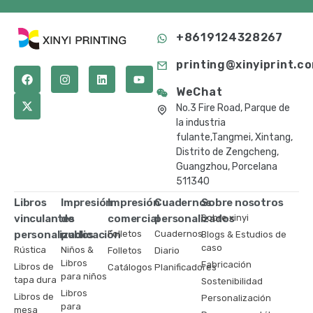
+8619124328267
printing@xinyiprint.c
WeChat
No.3 Fire Road, Parque de
la industria
fulante,Tangmei, Xintang,
Distrito de Zengcheng,
Guangzhou, Porcelana
511340
Libros
Impresión
Impresión
Cuadernos
Sobre nosotros
vinculantes
de
comercial
personalizados
Sobre xinyi
personalizados
publicación
Folletos
Cuadernos
Blogs & Estudios de
caso
Rústica
Niños &
Folletos
Diario
Libros
Fabricación
Libros de
Catálogos
Planificadores
para niños
tapa dura
Sostenibilidad
Libros
Libros de
Personalización
para
mesa