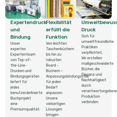
Expertendruck
Flexibilität
Umweltbewuss
und
erfüllt die
Druck
Bindung
Funktion
Sich für
umweltfreundliche
Unser
Von leichten
Praktiken
expertes
Taschenbüchern
verpflichtet,
Expertenteam
bis hin zu
Wir erstellen
von Top-of-
robusten
maßgeschneiderte
the-Line-
Board -
Bücher, die
Drucken und
Büchern -
Eleganz und
Bindungsgeräten
Anpassungsbindungsstile
Nachhaltigkeit
liefert für
für jeden
durch
jedes
Bedarf
verantwortungsbew
benutzerdefinierte
anpassen.
Produktion
Buchprojekt
Unsere
verbinden.
eine
vielseitigen
Premiumqualität.
Lösungen
bringen