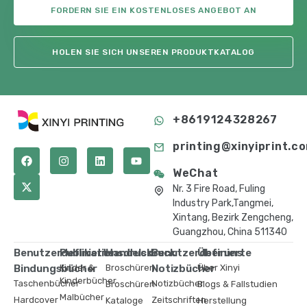
FORDERN SIE EIN KOSTENLOSES ANGEBOT AN
HOLEN SIE SICH UNSEREN PRODUKTKATALOG
+8619124328267
printing@xinyiprint.c
WeChat
Nr. 3 Fire Road, Fuling
Industry Park,Tangmei,
Xintang, Bezirk Zengcheng,
Guangzhou, China 511340
Benutzerdefinierte
Publikationsdruck
Handelsdruck
Benutzerdefinierte
Über uns
Bindungsbücher
Kinder &
Broschüren
Notizbücher
Über Xinyi
Kinderbücher
Taschenbücher
Notizbücher
Broschüren
Blogs & Fallstudien
Malbücher
Hardcover
Zeitschriften
Kataloge
Herstellung