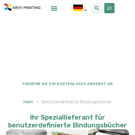
Warum Xinyi
Über Uns
Lösungen für
benutzerdefinierte
Bindungsbücher
Vertrauen von Verlage und globalen Marken, Unsere
benutzerdefinierte Buchdrucklösungen liefern die
Haltbarkeit der Archivität, Marken-ausgerichtete
Ästhetik, und branchenspezifische Anpassungsfähigkeit.
FORDERN SIE EIN KOSTENLOSES ANGEBOT AN
Heim
>
Benutzerdefinierte Bindungsbücher
Ihr Speziallieferant für
benutzerdefinierte Bindungsbücher