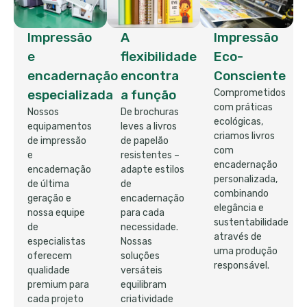
Impressão
A
Impressão
e
flexibilidade
Eco-
encadernação
encontra
Consciente
especializada
a função
Comprometidos
com práticas
Nossos
De brochuras
ecológicas,
equipamentos
leves a livros
criamos livros
de impressão
de papelão
com
e
resistentes –
encadernação
encadernação
adapte estilos
personalizada,
de última
de
combinando
geração e
encadernação
elegância e
nossa equipe
para cada
sustentabilidade
de
necessidade.
através de
especialistas
Nossas
uma produção
oferecem
soluções
responsável.
qualidade
versáteis
premium para
equilibram
cada projeto
criatividade