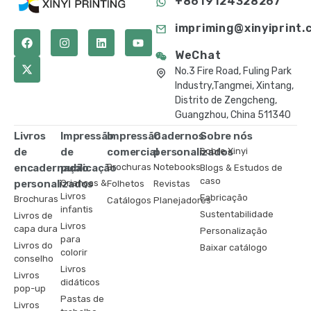
+8619124328267
impriming@xinyiprint.
WeChat
No.3 Fire Road, Fuling Park
Industry,Tangmei, Xintang,
Distrito de Zengcheng,
Guangzhou, China 511340
Livros
Impressão
Impressão
Cadernos
Sobre nós
de
de
comercial
personalizados
Sobre Xinyi
encadernação
publicação
Brochuras
Notebooks
Blogs & Estudos de
caso
personalizados
Crianças &
Folhetos
Revistas
Livros
Fabricação
Brochuras
Catálogos
Planejadores
infantis
Sustentabilidade
Livros de
Livros
capa dura
Personalização
para
Livros do
Baixar catálogo
colorir
conselho
Livros
Livros
didáticos
pop-up
Pastas de
Livros