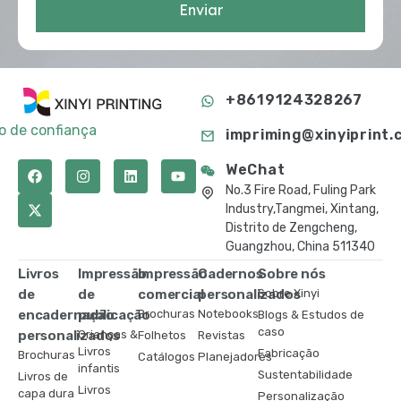
Enviar
+8619124328267
to de confiança
impriming@xinyiprint.
WeChat
No.3 Fire Road, Fuling Park
Industry,Tangmei, Xintang,
Distrito de Zengcheng,
Guangzhou, China 511340
Livros
Impressão
Impressão
Cadernos
Sobre nós
de
de
comercial
personalizados
Sobre Xinyi
encadernação
publicação
Brochuras
Notebooks
Blogs & Estudos de
caso
personalizados
Crianças &
Folhetos
Revistas
Livros
Fabricação
Brochuras
Catálogos
Planejadores
infantis
Sustentabilidade
Livros de
Livros
capa dura
Personalização