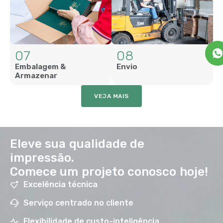
07
08
Embalagem &
Envio
Armazenar
VEJA MAIS
Eleve sua qualidade de
impressão.
Comece um projeto conosco hoje!
Excelência técnica
Serviço centrado no cliente
Flexibilidade de custo-inteligência