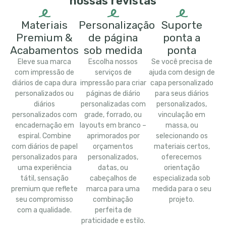
nossas revistas
Materiais
Personalização
Suporte
Premium &
de página
ponta a
Acabamentos
sob medida
ponta
Eleve sua marca
Escolha nossos
Se você precisa de
com impressão de
serviços de
ajuda com design de
diários de capa dura
impressão para criar
capa personalizado
personalizados ou
páginas de diário
para seus diários
diários
personalizadas com
personalizados,
personalizados com
grade, forrado, ou
vinculação em
encadernação em
layouts em branco –
massa, ou
espiral. Combine
aprimorados por
selecionando os
com diários de papel
orçamentos
materiais certos,
personalizados para
personalizados,
oferecemos
uma experiência
datas, ou
orientação
tátil, sensação
cabeçalhos de
especializada sob
premium que reflete
marca para uma
medida para o seu
seu compromisso
combinação
projeto.
com a qualidade.
perfeita de
praticidade e estilo.