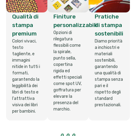
Qualità di
Finiture
Pratiche
stampa
personalizzabili
di stampa
premium
Opzioni di
sostenibili
rilegatura
Colori vivaci,
Diamo priorità
flessibili come
testo
a inchiostri e
la spirale,
tagliente, e
materiali
punto sella,
immagini
sostenibili,
copertina
nitide in tutti i
garantendo
rigida ed
formati,
una qualità di
effetti speciali
garantendo la
stampa senza
come spot UV,
leggibilità dei
pari e il
goffratura per
libri di testo e
rispetto degli
elevare la
l'attrattiva
standard
presenza del
visiva dei libri
prestazionali.
marchio.
per bambini.