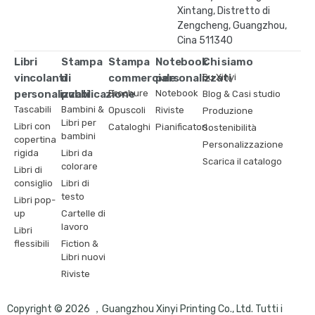
Xintang, Distretto di
Zengcheng, Guangzhou,
Cina 511340
Libri
Stampa
Stampa
Notebook
Chi siamo
vincolanti
di
commerciale
personalizzati
Su Xinyi
personalizzati
pubblicazione
Brochure
Notebook
Blog & Casi studio
Tascabili
Bambini &
Opuscoli
Riviste
Produzione
Libri per
Libri con
Cataloghi
Pianificatori
Sostenibilità
bambini
copertina
Personalizzazione
rigida
Libri da
Scarica il catalogo
colorare
Libri di
consiglio
Libri di
testo
Libri pop-
up
Cartelle di
lavoro
Libri
flessibili
Fiction &
Libri nuovi
Riviste
Copyright © 2026 ，Guangzhou Xinyi Printing Co., Ltd. Tutti i