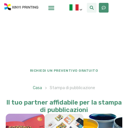
Soluzioni per la stampa di
pubblicazioni
Valorizza il tuo marchio con soluzioni di stampa di pubblicazioni
premium progettate per durare nel tempo, colore vibrante, ed
efficienza dei costi. Collabora con noi per offrire impressioni
durature in linea con i tuoi obiettivi aziendali.
RICHIEDI UN PREVENTIVO GRATUITO
Casa
>
Stampa di pubblicazione
Il tuo partner affidabile per la stampa
di pubblicazioni