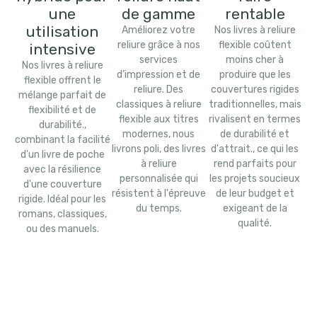
une
de gamme
rentable
utilisation
Améliorez votre
Nos livres à reliure
reliure grâce à nos
flexible coûtent
intensive
services
moins cher à
Nos livres à reliure
d’impression et de
produire que les
flexible offrent le
reliure. Des
couvertures rigides
mélange parfait de
classiques à reliure
traditionnelles, mais
flexibilité et de
flexible aux titres
rivalisent en termes
durabilité.,
modernes, nous
de durabilité et
combinant la facilité
livrons poli, des livres
d'attrait., ce qui les
d'un livre de poche
à reliure
rend parfaits pour
avec la résilience
personnalisée qui
les projets soucieux
d'une couverture
résistent à l'épreuve
de leur budget et
rigide. Idéal pour les
du temps.
exigeant de la
romans, classiques,
qualité.
ou des manuels.