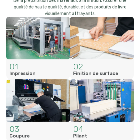
De la préparation des matériaux à la finition, Assurer une
qualité de haute qualité, durable, et des produits de livre
visuellement attrayants.
01
02
Impression
Finition de surface
03
04
Coupure
Pliant