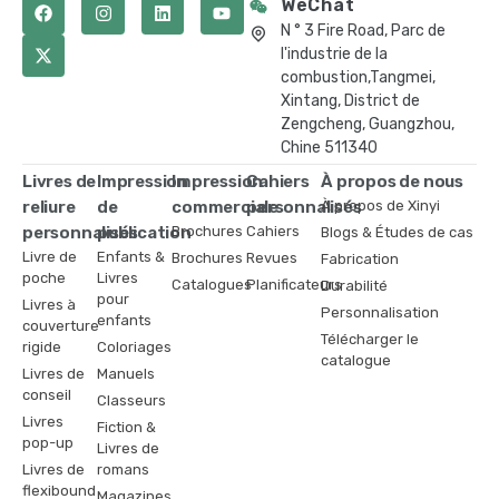
WeChat
N ° 3 Fire Road, Parc de
l'industrie de la
combustion,Tangmei,
Xintang, District de
Zengcheng, Guangzhou,
Chine 511340
Livres de
Impression
Impression
Cahiers
À propos de nous
reliure
de
commerciale
personnalisés
À propos de Xinyi
personnalisés
publication
Brochures
Cahiers
Blogs & Études de cas
Livre de
Enfants &
Brochures
Revues
Fabrication
poche
Livres
Catalogues
Planificateurs
Durabilité
pour
Livres à
Personnalisation
enfants
couverture
Télécharger le
rigide
Coloriages
catalogue
Livres de
Manuels
conseil
Classeurs
Livres
Fiction &
pop-up
Livres de
Livres de
romans
flexibound
Magazines