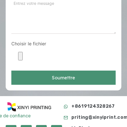
Choisir le fichier
Soumettre
+8619124328267
te de confiance
priting@xinyiprint.co