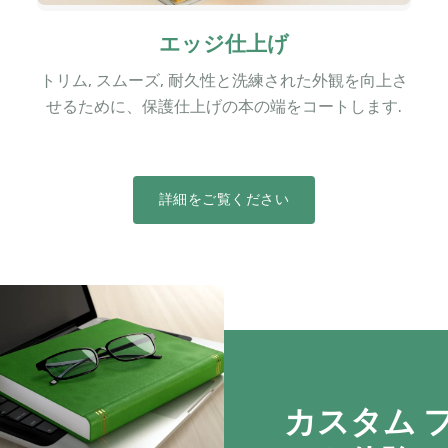
エッジ仕上げ
トリム, スムーズ, 耐久性と洗練された外観を向上さ
せるために、保護仕上げの本の端をコートします.
詳細をご覧ください
カスタム 