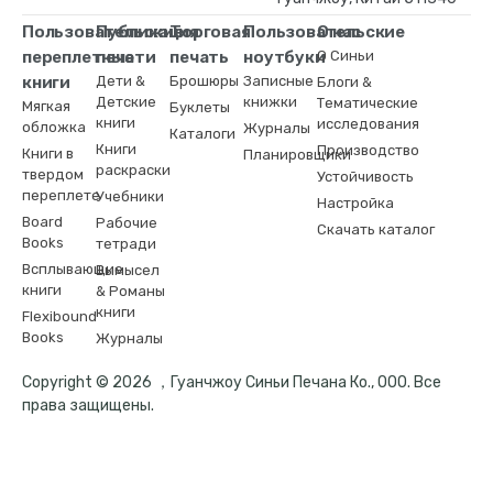
Пользовательские
Публикация
Торговая
Пользовательские
О нас
переплетные
печати
печать
ноутбуки
О Синьи
книги
Дети &
Брошюры
Записные
Блоги &
Детские
книжки
Тематические
Мягкая
Буклеты
книги
исследования
обложка
Журналы
Каталоги
Книги
Производство
Книги в
Планировщики
раскраски
твердом
Устойчивость
переплете
Учебники
Настройка
Board
Рабочие
Скачать каталог
Books
тетради
Всплывающие
Вымысел
книги
& Романы
книги
Flexibound
Books
Журналы
Copyright © 2026 ，Гуанчжоу Синьи Печана Ко., ООО. Все
права защищены.