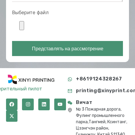
Выберите файл
Представлять на рассмотрение
+8619124328267
ерительный пилот
printing@xinyprint.co
Вичат
№ 3 Пожарная дорога,
Фулинг промышленного
парка,Тангмей, Ксинтанг,
Цзэнгчэн район,
Гуанчжоу, Китай 511340