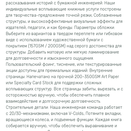
рассказывания историй с бумажной инженерией. Наши
индивидуальные всплывающие книжные услуги построены
для творчества-предложение точной резки, Соблазненные
структуры, и высокоэффективные визуальные эффекты для
издателей, педагоги, и как бренды. Параметры обложки:
Выберите из вариантов в твердом переплете или гибковом
виде с использованием художественной бумаги с
покрытием (157GSM / 200GSM) над серого достоинства для
структуры. Добавить матовую или мягкую ламинирование
для долговечности и изысканного ощущения.
Пользовательский фоинг, тиснение, или текстурированные
акции доступны для премиальных изданий. Внутренние
страницы: Напечатано на прочной 200–350GSM Art Paper
или Specialty Card Stock для поддержки сложных
всплывающих структур. Все страницы забиты, вырезать, и с
осторожностью вручную, чтобы обеспечить плавное
взаимодействие и долгосрочную долговечность.
Строительные детали: Наша инженерная команда работает
с 2D/3D-механизмами, включая V-Colds, Потяните вкладки,
вращающиеся колеса, и подъемные функции. Каждая книга
собирается вручную, чтобы обеспечить выравнивание и