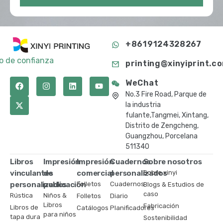
+8619124328267
to de confianza
printing@xinyiprint.c
WeChat
No.3 Fire Road, Parque de
la industria
fulante,Tangmei, Xintang,
Distrito de Zengcheng,
Guangzhou, Porcelana
511340
Libros
Impresión
Impresión
Cuadernos
Sobre nosotros
vinculantes
de
comercial
personalizados
Sobre xinyi
personalizados
publicación
Folletos
Cuadernos
Blogs & Estudios de
caso
Rústica
Niños &
Folletos
Diario
Libros
Fabricación
Libros de
Catálogos
Planificadores
para niños
tapa dura
Sostenibilidad