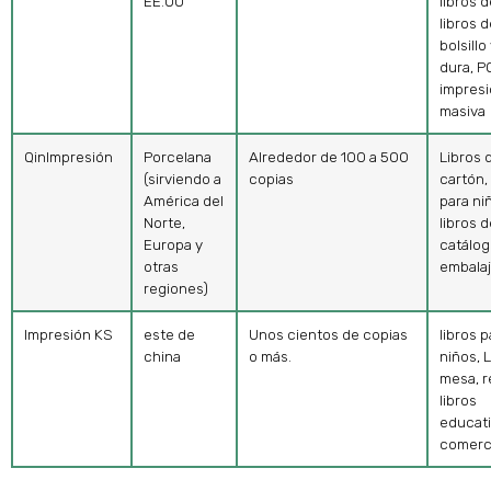
EE.UU
libros d
libros 
bolsillo
dura, P
impres
masiva
QinImpresión
Porcelana
Alrededor de 100 a 500
Libros 
(sirviendo a
copias
cartón,
América del
para ni
Norte,
libros d
Europa y
catálog
otras
embala
regiones)
Impresión KS
este de
Unos cientos de copias
libros p
china
o más.
niños, 
mesa, r
libros
educati
comerc