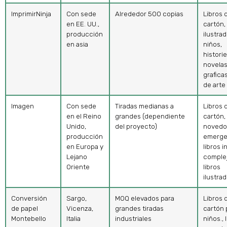
ImprimirNinja
Con sede
Alrededor 500 copias
Libros 
en EE. UU.,
cartón, 
producción
ilustra
en asia
niños,
historie
novela
graficas
de arte
Imagen
Con sede
Tiradas medianas a
Libros 
en el Reino
grandes (dependiente
cartón, 
Unido,
del proyecto)
novedo
producción
emerge
en Europa y
libros i
Lejano
complej
Oriente
libros
ilustra
Conversión
Sargo,
MOQ elevados para
Libros 
de papel
Vicenza,
grandes tiradas
cartón 
Montebello
Italia
industriales
niños., 