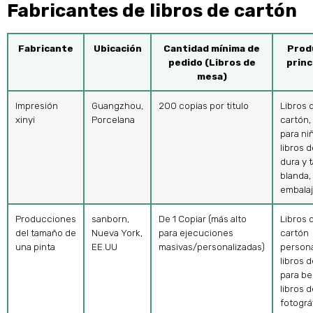
Fabricantes de libros de cartón
Fabricante
Ubicación
Cantidad mínima de
Prod
pedido (Libros de
princ
mesa)
Impresión
Guangzhou,
200 copias por titulo
Libros 
xinyi
Porcelana
cartón,
para ni
libros 
dura y 
blanda,
embala
Producciones
sanborn,
De 1 Copiar (más alto
Libros 
del tamaño de
Nueva York,
para ejecuciones
cartón
una pinta
EE.UU
masivas/personalizadas)
persona
libros 
para be
libros 
fotográ