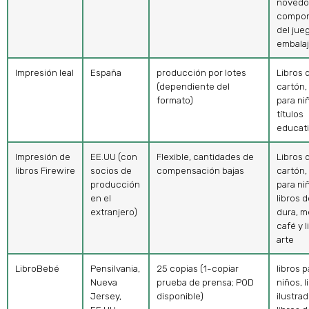
novedo
compo
del jue
embala
Impresión leal
España
producción por lotes
Libros 
(dependiente del
cartón,
formato)
para ni
títulos
educat
Impresión de
EE.UU (con
Flexible, cantidades de
Libros 
libros Firewire
socios de
compensación bajas
cartón,
producción
para ni
en el
libros 
extranjero)
dura, m
café y l
arte
LibroBebé
Pensilvania,
25 copias (1-copiar
libros p
Nueva
prueba de prensa; POD
niños, l
Jersey,
disponible)
ilustrad