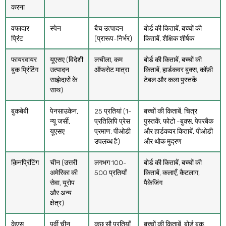
करना
वफादार
स्पेन
बैच उत्पादन
बोर्ड की किताबें, बच्चों की
प्रिंट
(प्रारूप-निर्भर)
किताबें, शैक्षिक शीर्षक
फायरवायर
यूएसए (विदेशी
लचीला, कम
बोर्ड की किताबें, बच्चों की
बुक प्रिंटिंग
उत्पादन
ऑफसेट मात्रा
किताबें, हार्डकवर बुक्स, कॉफ़ी
साझेदारों के
टेबल और कला पुस्तकें
साथ)
बुकबेबी
पेनसाउकेन,
25 प्रतियां (1-
बच्चों की किताबें, चित्र
न्यू जर्सी,
प्रतिलिपि प्रेस
पुस्तकें, फोटो -बुक्स, पेपरबैक
यूएसए
प्रमाण; पीओडी
और हार्डकवर किताबें, पीओडी
उपलब्ध है)
और थोक मुद्रण
क़िनप्रिंटिंग
चीन (उत्तरी
लगभग 100-
बोर्ड की किताबें, बच्चों की
अमेरिका की
500 प्रतियाँ
किताबें, कलाएँ, कैटलाग,
सेवा, यूरोप
पैकेजिंग
और अन्य
क्षेत्र)
केएस
पूर्वी चीन
कुछ सौ प्रतियाँ
बच्चों की किताबें, बोर्ड बुक,