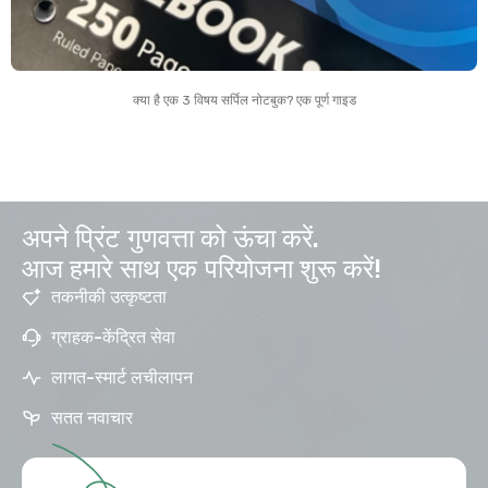
क्या है एक 3 विषय सर्पिल नोटबुक? एक पूर्ण गाइड
अपने प्रिंट गुणवत्ता को ऊंचा करें.
आज हमारे साथ एक परियोजना शुरू करें!
तकनीकी उत्कृष्टता
ग्राहक-केंद्रित सेवा
लागत-स्मार्ट लचीलापन
सतत नवाचार