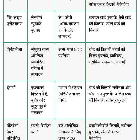
सॉफ्टकवर किताबें, पैकेजिंग
पिंट साइज
सैनबोर्न,
से 1 कॉपी
कस्टम बोर्ड पुस्तकें, बेबी बोर्ड
प्रोडक्शंस
न्यूयॉर्क,
(थोक/कस्टम
की किताबें, फोटो बोर्ड की
यूएसए
रन के लिए
किताबें
उच्चतर)
प्रिंटनिंजा
संयुक्त राज्य
आस-पास 500
बोर्ड की किताबें, बच्चों की
अमेरिका
प्रतियां
चित्र पुस्तकें, कॉमिक्स,
आधारित,
ग्राफिक उपन्यास, कलाएँ
एशिया में
उत्पादन
ईमागौ
मुख्यालय
मध्यम से बड़े रन
बोर्ड की किताबें, नवीनता और
ब्रिटेन में है,
(परियोजना पर
पॉप-अप पुस्तकें, जटिल बच्चों
यूरोप और
निर्भर)
की किताबें, सचित्र पुस्तकें
सुदूर पूर्व में
उत्पादन
मोंटेबेलो
सरगो, विसेंज़ा,
बड़े औद्योगिक
बच्चों की बोर्ड किताबें, नवीनता
पेपर
इटली
संचालन के लिए
पुस्तकें, खेल के घटक,
परिवर्तित
उच्च MOQ
पैकेजिंग