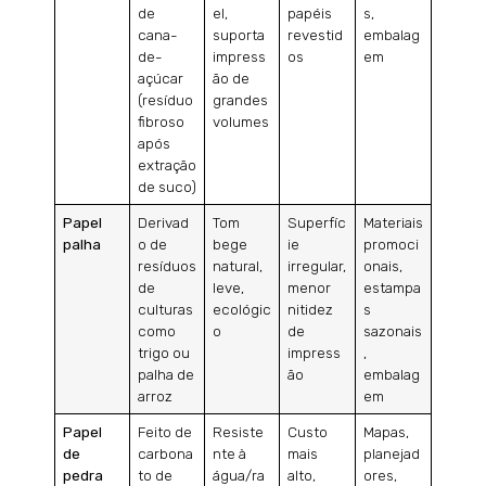
de
el,
papéis
s,
cana-
suporta
revestid
embalag
de-
impress
os
em
açúcar
ão de
(resíduo
grandes
fibroso
volumes
após
extração
de suco)
Papel
Derivad
Tom
Superfíc
Materiais
palha
o de
bege
ie
promoci
resíduos
natural,
irregular,
onais,
de
leve,
menor
estampa
culturas
ecológic
nitidez
s
como
o
de
sazonais
trigo ou
impress
,
palha de
ão
embalag
arroz
em
Papel
Feito de
Resiste
Custo
Mapas,
de
carbona
nte à
mais
planejad
pedra
to de
água/ra
alto,
ores,