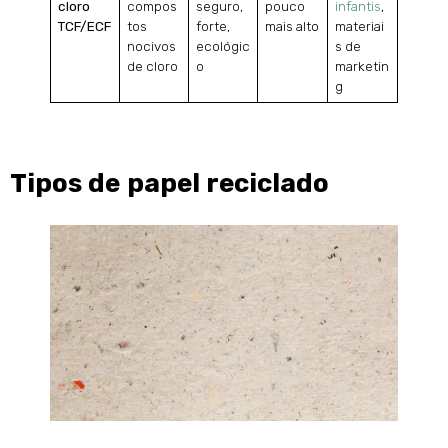
cloro
compos
seguro,
pouco
infantis
,
TCF/ECF
tos
forte,
mais alto
materiai
nocivos
ecológic
s de
de cloro
o
marketin
g
Tipos de papel reciclado