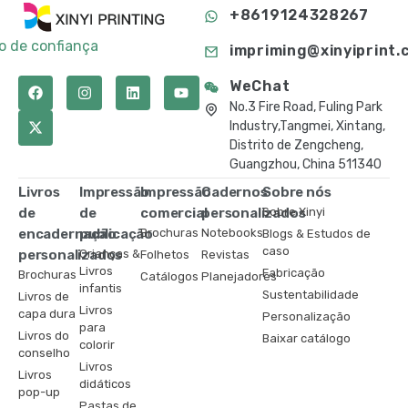
+8619124328267
to de confiança
impriming@xinyiprint.
WeChat
No.3 Fire Road, Fuling Park
Industry,Tangmei, Xintang,
Distrito de Zengcheng,
Guangzhou, China 511340
Livros
Impressão
Impressão
Cadernos
Sobre nós
de
de
comercial
personalizados
Sobre Xinyi
encadernação
publicação
Brochuras
Notebooks
Blogs & Estudos de
caso
personalizados
Crianças &
Folhetos
Revistas
Livros
Fabricação
Brochuras
Catálogos
Planejadores
infantis
Sustentabilidade
Livros de
Livros
capa dura
Personalização
para
Livros do
Baixar catálogo
colorir
conselho
Livros
Livros
didáticos
pop-up
Pastas de