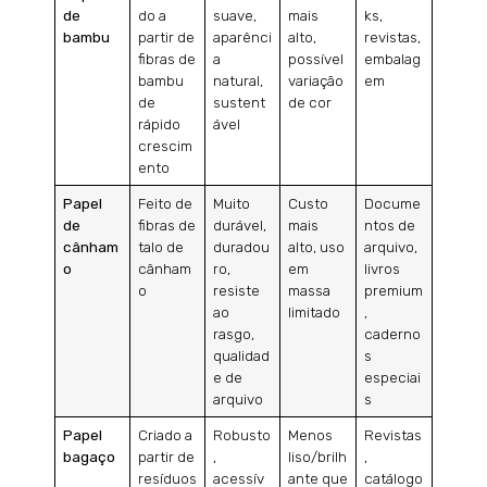
de
do a
suave,
mais
ks,
bambu
partir de
aparênci
alto,
revistas,
fibras de
a
possível
embalag
bambu
natural,
variação
em
de
sustent
de cor
rápido
ável
crescim
ento
Papel
Feito de
Muito
Custo
Docume
de
fibras de
durável,
mais
ntos de
cânham
talo de
duradou
alto, uso
arquivo,
o
cânham
ro,
em
livros
o
resiste
massa
premium
ao
limitado
,
rasgo,
caderno
qualidad
s
e de
especiai
arquivo
s
Papel
Criado a
Robusto
Menos
Revistas
bagaço
partir de
,
liso/brilh
,
resíduos
acessív
ante que
catálogo