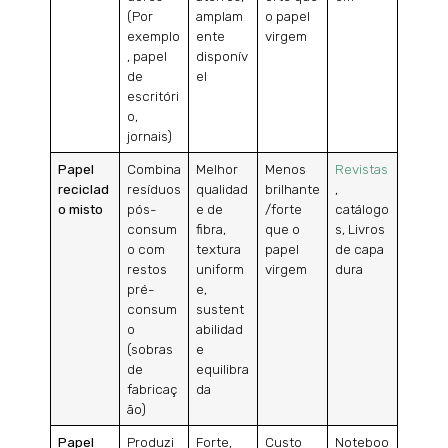
(Por
amplam
o papel
exemplo
ente
virgem
, papel
disponív
de
el
escritóri
o,
jornais)
Papel
Combina
Melhor
Menos
Revistas
reciclad
resíduos
qualidad
brilhante
,
o misto
pós-
e de
/forte
catálogo
consum
fibra,
que o
s, Livros
o com
textura
papel
de capa
restos
uniform
virgem
dura
pré-
e,
consum
sustent
o
abilidad
(sobras
e
de
equilibra
fabricaç
da
ão)
Papel
Produzi
Forte,
Custo
Noteboo