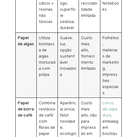
cálcio +
sgo,
reciclabi
Noteboo
resinas
superfíc
lidade
ks
não
ie
limitada
tóxicas
sedosa,
durável
Papel
Utiliza
Suave,
Custo
Folhetos
de algas
biomass
luz,
mais
,
a de
opção
alto,
materiai
algas
sustent
forneci
s de
misturad
ável
mento
marketin
a com
inovador
limitado
g,
polpa
a
impress
ões
especiai
s
Papel
Combina
Aparênc
Custo
Livros
de borra
resíduos
ia única,
mais
de capa
de café
de café
fator
alto, não
dura
,
com
novidad
para
embalag
fibras de
e,
impress
em
papel
ecológic
ão em
boutiqu