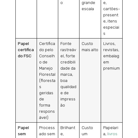
o
grande
e,
escala
cartões-
present
e, itens
especiai
s
Papel
Certifica
Fonte
Custo
Livros,
certifica
do pelo
rastreáv
mais alto
revistas,
do FSC
Conselh
el, forte
embalag
o de
credibili
em
Manejo
dade da
premium
Florestal
marca,
(floresta
boa
s
qualidad
geridas
e de
de
impress
forma
ão
respons
ável)
Papel
Process
Brilhant
Custo
Papelari
sem
ado sem
e,
um
a,
livros