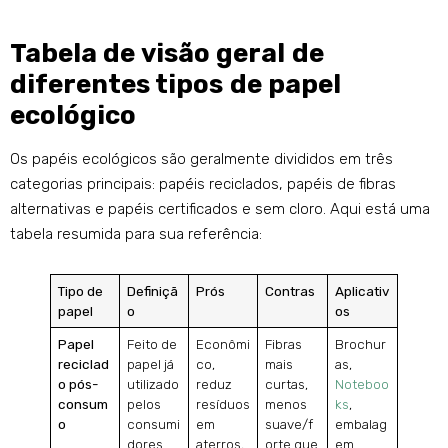
Tabela de visão geral de
diferentes tipos de papel
ecológico
Os papéis ecológicos são geralmente divididos em três
categorias principais: papéis reciclados, papéis de fibras
alternativas e papéis certificados e sem cloro. Aqui está uma
tabela resumida para sua referência:
Tipo de
Definiçã
Prós
Contras
Aplicativ
papel
o
os
Papel
Feito de
Econômi
Fibras
Brochur
reciclad
papel já
co,
mais
as,
o pós-
utilizado
reduz
curtas,
Noteboo
consum
pelos
resíduos
menos
ks
,
o
consumi
em
suave/f
embalag
dores
aterros,
orte que
em