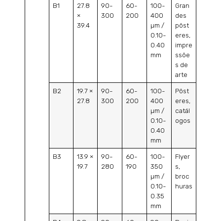
B1
27.8
90-
60-
100-
Gran
×
300
200
400
des
39.4
µm /
pôst
0.10-
eres,
0.40
impre
mm
ssõe
s de
arte
B2
19.7 ×
90-
60-
100-
Pôst
27.8
300
200
400
eres,
µm /
catál
0.10-
ogos
0.40
mm
B3
13.9 ×
90-
60-
100-
Flyer
19.7
280
190
350
s,
µm /
broc
0.10-
huras
0.35
mm