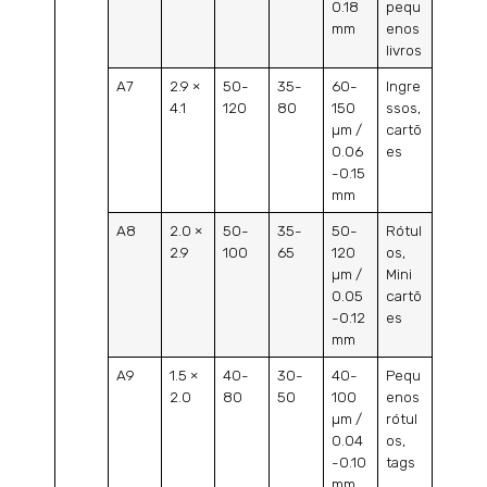
0.18
pequ
mm
enos
livros
A7
2.9 ×
50-
35-
60-
Ingre
4.1
120
80
150
ssos,
µm /
cartõ
0.06
es
-0.15
mm
A8
2.0 ×
50-
35-
50-
Rótul
2.9
100
65
120
os,
µm /
Mini
0.05
cartõ
-0.12
es
mm
A9
1.5 ×
40-
30-
40-
Pequ
2.0
80
50
100
enos
µm /
rótul
0.04
os,
-0.10
tags
mm