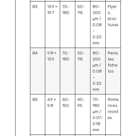
B3
13.9 ×
70-
50-
80-
Flyer
19.7
180
115
200
s,
µm /
broc
0.08
huras
-
0.20
mm
B4
9.8 ×
70-
50-
80-
Revis
13.9
180
115
200
tas,
µm /
folhe
0.08
tos
-
0.20
mm
B5
6.9 ×
60-
40-
70-
Roma
9.8
150
95
180
nces,
µm /
revist
0.07-
as
0.18
mm