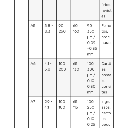
órios,
revist
as
A5
5.8 ×
90-
60-
90-
Folhe
8.3
250
160
350
tos,
µm /
broc
0.09
huras
-0.35
mm
A6
4.1 ×
100-
65-
100-
Cartõ
5.8
200
130
300
es
µm /
posta
0.10-
is,
0.30
convi
mm
tes
A7
2.9 ×
100-
65-
100-
Ingre
4.1
180
115
250
ssos,
µm /
cartõ
0.10-
es
0.25
pequ