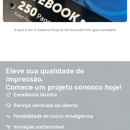
O que é um 3 Caderno Espiral de Assunto? Um guia completo
Eleve sua qualidade de
impressão.
Comece um projeto conosco hoje!
Excelência técnica
Serviço centrado no cliente
Flexibilidade de custo-inteligência
Inovação sustentável