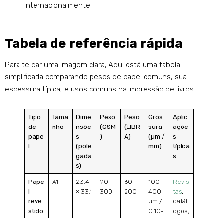
internacionalmente.
Tabela de referência rápida
Para te dar uma imagem clara, Aqui está uma tabela
simplificada comparando pesos de papel comuns, sua
espessura típica, e usos comuns na impressão de livros:
Tipo
Tama
Dime
Peso
Peso
Gros
Aplic
de
nho
nsõe
(GSM
(LIBR
sura
açõe
pape
s
)
A)
(µm /
s
l
(pole
mm)
típica
gada
s
s)
Pape
A1
23.4
90-
60-
100-
Revis
l
× 33.1
300
200
400
tas
,
reve
µm /
catál
stido
0.10-
ogos,