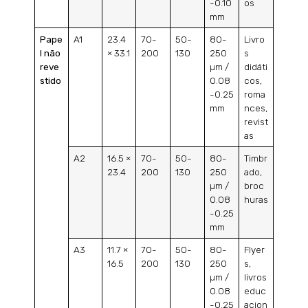
-0.10
os
mm
Pape
A1
23.4
70-
50-
80-
Livro
l não
× 33.1
200
130
250
s
reve
µm /
didáti
stido
0.08
cos,
-0.25
roma
mm
nces,
revist
as
A2
16.5 ×
70-
50-
80-
Timbr
23.4
200
130
250
ado,
µm /
broc
0.08
huras
-0.25
mm
A3
11.7 ×
70-
50-
80-
Flyer
16.5
200
130
250
s,
µm /
livros
0.08
educ
-0.25
acion