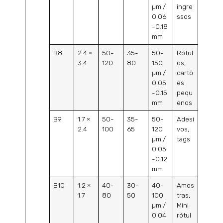
µm /
ingre
0.06
ssos
-0.18
mm
B8
2.4 ×
50-
35-
50-
Rótul
3.4
120
80
150
os,
µm /
cartõ
0.05
es
-0.15
pequ
mm
enos
B9
1.7 ×
50-
35-
50-
Adesi
2.4
100
65
120
vos,
µm /
tags
0.05
-0.12
mm
B10
1.2 ×
40-
30-
40-
Amos
1.7
80
50
100
tras,
µm /
Mini
0.04
rótul