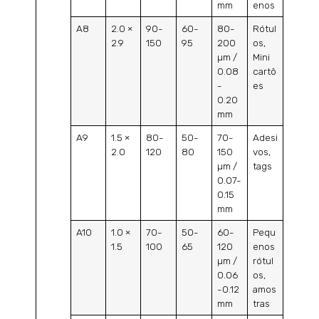
mm
enos
A8
2.0 ×
90-
60-
80-
Rótul
2.9
150
95
200
os,
µm /
Mini
0.08
cartõ
-
es
0.20
mm
A9
1.5 ×
80-
50-
70-
Adesi
2.0
120
80
150
vos,
µm /
tags
0.07-
0.15
mm
A10
1.0 ×
70-
50-
60-
Pequ
1.5
100
65
120
enos
µm /
rótul
0.06
os,
-0.12
amos
mm
tras