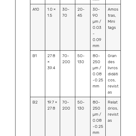
A10
1.0 ×
30-
20-
30-
Amos
1.5
70
45
90
tras,
µm /
Mini
0.03
tags
-
0.09
mm
B1
27.8
70-
50-
80-
Gran
×
200
130
250
des
39.4
µm /
livros
0.08
didáti
-0.25
cos,
mm
revist
as
B2
19.7 ×
70-
50-
80-
Relat
27.8
200
130
250
órios,
µm /
revist
0.08
as
-0.25
mm