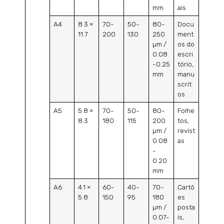
mm
ais
A4
8.3 ×
70-
50-
80-
Docu
11.7
200
130
250
ment
µm /
os do
0.08
escri
-0.25
tório,
mm
manu
scrit
os
A5
5.8 ×
70-
50-
80-
Folhe
8.3
180
115
200
tos,
µm /
revist
0.08
as
-
0.20
mm
A6
4.1 ×
60-
40-
70-
Cartõ
5.8
150
95
180
es
µm /
posta
0.07-
is,