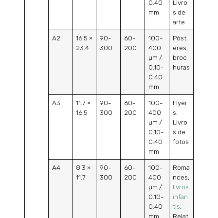
0.40
Livro
mm
s de
arte
A2
16.5 ×
90-
60-
100-
Pôst
23.4
300
200
400
eres,
µm /
broc
0.10-
huras
0.40
mm
A3
11.7 ×
90-
60-
100-
Flyer
16.5
300
200
400
s,
µm /
Livro
0.10-
s de
0.40
fotos
mm
A4
8.3 ×
90-
60-
100-
Roma
11.7
300
200
400
nces,
µm /
livros
0.10-
infan
0.40
tis
,
mm
Relat