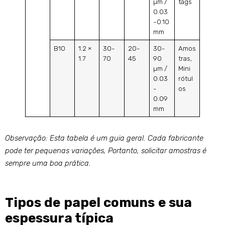
µm /
tags
0.03
-0.10
mm
B10
1.2 ×
30-
20-
30-
Amos
1.7
70
45
90
tras,
µm /
Mini
0.03
rótul
-
os
0.09
mm
Observação: Esta tabela é um guia geral. Cada fabricante
pode ter pequenas variações, Portanto, solicitar amostras é
sempre uma boa prática.
Tipos de papel comuns e sua
espessura típica