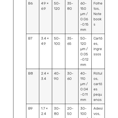
B6
4.9 ×
50-
35-
60-
Folhe
6.9
120
80
150
tos,
µm /
Note
0.06
book
-0.15
s
mm
B7
3.4 ×
50-
35-
50-
Cartõ
4.9
100
65
120
es,
µm /
ingre
0.05
ssos
-0.12
mm
B8
2.4 ×
40-
30-
40-
Rótul
3.4
90
60
110
os,
µm /
cartõ
0.04
es
-0.11
pequ
mm
enos
B9
1.7 ×
30-
20-
30-
Adesi
2.4
80
50
100
vos,