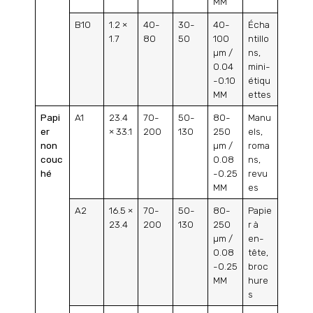
MM
B10
1.2 ×
40-
30-
40-
Écha
1.7
80
50
100
ntillo
µm /
ns,
0.04
mini-
-0.10
étiqu
MM
ettes
Papi
A1
23.4
70-
50-
80-
Manu
er
× 33.1
200
130
250
els,
non
µm /
roma
couc
0.08
ns,
hé
-0.25
revu
MM
es
A2
16.5 ×
70-
50-
80-
Papie
23.4
200
130
250
r à
µm /
en-
0.08
tête,
-0.25
broc
MM
hure
s