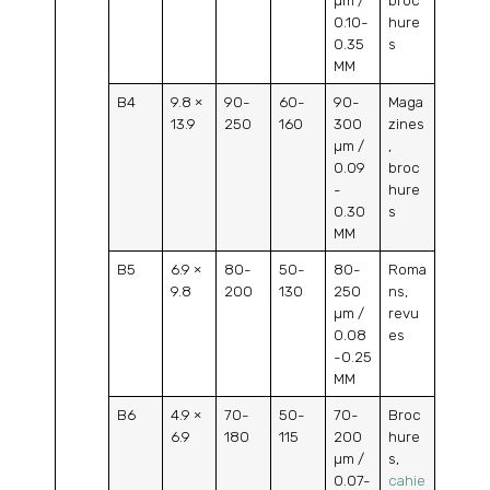
µm /
broc
0.10-
hure
0.35
s
MM
B4
9.8 ×
90-
60-
90-
Maga
13.9
250
160
300
zines
µm /
,
0.09
broc
-
hure
0.30
s
MM
B5
6.9 ×
80-
50-
80-
Roma
9.8
200
130
250
ns,
µm /
revu
0.08
es
-0.25
MM
B6
4.9 ×
70-
50-
70-
Broc
6.9
180
115
200
hure
µm /
s,
0.07-
cahie