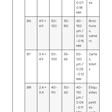
0.07-
es
0.18
MM
B6
4.9 ×
50-
35-
60-
Broc
6.9
120
80
150
hure
µm /
s,
0.06
cahie
-0.15
rs
MM
B7
3.4 ×
50-
35-
50-
Carte
4.9
100
65
120
s,
µm /
billet
0.05
s
-0.12
MM
B8
2.4 ×
40-
30-
40-
Étiqu
3.4
90
60
110
ettes
µm /
,
0.04
petit
-0.11
es