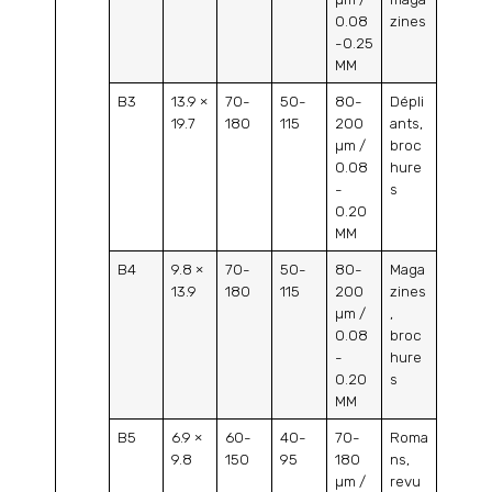
0.08
zines
-0.25
MM
B3
13.9 ×
70-
50-
80-
Dépli
19.7
180
115
200
ants,
µm /
broc
0.08
hure
-
s
0.20
MM
B4
9.8 ×
70-
50-
80-
Maga
13.9
180
115
200
zines
µm /
,
0.08
broc
-
hure
0.20
s
MM
B5
6.9 ×
60-
40-
70-
Roma
9.8
150
95
180
ns,
µm /
revu