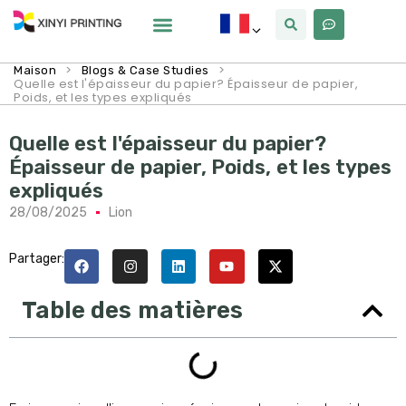
Pourquoi Xinyi
À Propos De Nous
>
>
Maison
Blogs & Case Studies
Quelle est l'épaisseur du papier? Épaisseur de papier,
Poids, et les types expliqués
Quelle est l'épaisseur du papier?
Épaisseur de papier, Poids, et les types
expliqués
28/08/2025
Lion
Partager:
Table des matières