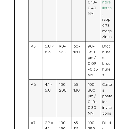
0.10-
nts’s
0.40
livres
MM
,
rapp
orts,
maga
zines
A5
5.8 ×
90-
60-
90-
Broc
8.3
250
160
350
hure
µm /
s,
0.09
broc
-0.35
hure
MM
s
A6
4.1 ×
100-
65-
100-
Carte
5.8
200
130
300
s
µm /
posta
0.10-
les,
0.30
invita
MM
tions
A7
2.9 ×
100-
65-
100-
Billet
4.1
180
115
250
s,