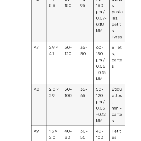
5.8
150
95
180
s
µm /
posta
0.07-
les,
0.18
petit
MM
s
livres
A7
2.9 ×
50-
35-
60-
Billet
4.1
120
80
150
s,
µm /
carte
0.06
s
-0.15
MM
A8
2.0 ×
50-
35-
50-
Étiqu
2.9
100
65
120
ettes
µm /
,
0.05
mini-
-0.12
carte
MM
s
A9
1.5 ×
40-
30-
40-
Petit
2.0
80
50
100
es