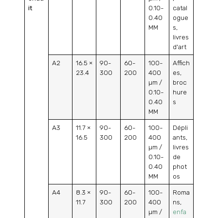
it
0.10-
catal
0.40
ogue
MM
s,
livres
d'art
A2
16.5 ×
90-
60-
100-
Affich
23.4
300
200
400
es,
µm /
broc
0.10-
hure
0.40
s
MM
A3
11.7 ×
90-
60-
100-
Dépli
16.5
300
200
400
ants,
µm /
livres
0.10-
de
0.40
phot
MM
os
A4
8.3 ×
90-
60-
100-
Roma
11.7
300
200
400
ns,
µm /
enfa