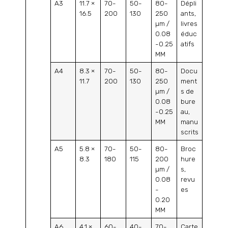
A3
11.7 ×
70-
50-
80-
Dépli
16.5
200
130
250
ants,
µm /
livres
0.08
éduc
-0.25
atifs
MM
A4
8.3 ×
70-
50-
80-
Docu
11.7
200
130
250
ment
µm /
s de
0.08
bure
-0.25
au,
MM
manu
scrits
A5
5.8 ×
70-
50-
80-
Broc
8.3
180
115
200
hure
µm /
s,
0.08
revu
-
es
0.20
MM
A6
4.1 ×
60-
40-
70-
Carte