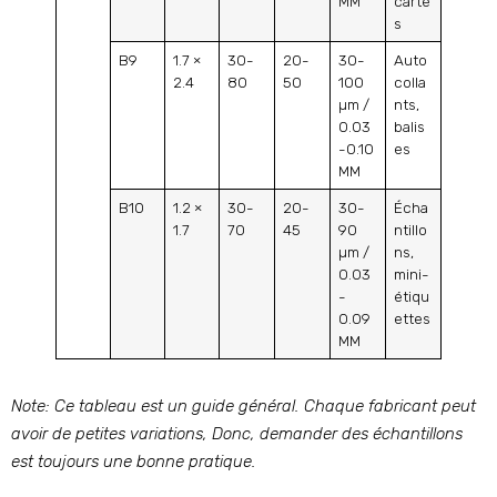
MM
carte
s
B9
1.7 ×
30-
20-
30-
Auto
2.4
80
50
100
colla
µm /
nts,
0.03
balis
-0.10
es
MM
B10
1.2 ×
30-
20-
30-
Écha
1.7
70
45
90
ntillo
µm /
ns,
0.03
mini-
-
étiqu
0.09
ettes
MM
Note: Ce tableau est un guide général. Chaque fabricant peut
avoir de petites variations, Donc, demander des échantillons
est toujours une bonne pratique.