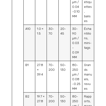
µm /
étiqu
0.04
ettes
-0.10
,
MM
balis
es
A10
1.0 ×
30-
20-
30-
Écha
1.5
70
45
90
ntillo
µm /
ns,
0.03
mini-
-
tags
0.09
MM
B1
27.8
70-
50-
80-
Gran
×
200
130
250
ds
39.4
µm /
manu
0.08
els,
-0.25
revu
MM
es
B2
19.7 ×
70-
50-
80-
Rapp
27.8
200
130
250
orts,
µm /
maga