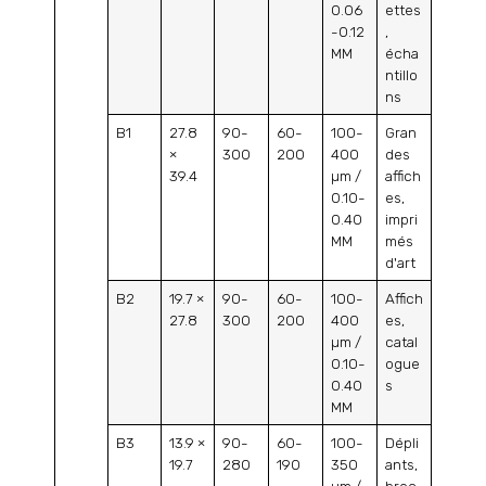
0.06
ettes
-0.12
,
MM
écha
ntillo
ns
B1
27.8
90-
60-
100-
Gran
×
300
200
400
des
39.4
µm /
affich
0.10-
es,
0.40
impri
MM
més
d'art
B2
19.7 ×
90-
60-
100-
Affich
27.8
300
200
400
es,
µm /
catal
0.10-
ogue
0.40
s
MM
B3
13.9 ×
90-
60-
100-
Dépli
19.7
280
190
350
ants,