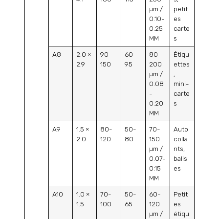
µm /
petit
0.10-
es
0.25
carte
MM
s
A8
2.0 ×
90-
60-
80-
Étiqu
2.9
150
95
200
ettes
µm /
,
0.08
mini-
-
carte
0.20
s
MM
A9
1.5 ×
80-
50-
70-
Auto
2.0
120
80
150
colla
µm /
nts,
0.07-
balis
0.15
es
MM
A10
1.0 ×
70-
50-
60-
Petit
1.5
100
65
120
es
µm /
étiqu