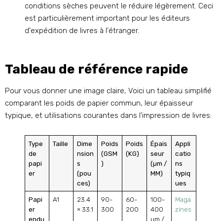
conditions sèches peuvent le réduire légèrement. Ceci
est particulièrement important pour les éditeurs
d'expédition de livres à l'étranger.
Tableau de référence rapide
Pour vous donner une image claire, Voici un tableau simplifié
comparant les poids de papier commun, leur épaisseur
typique, et utilisations courantes dans l'impression de livres:
Type
Taille
Dime
Poids
Poids
Épais
Appli
de
nsion
(GSM
(KG)
seur
catio
papi
s
)
(µm /
ns
er
(pou
MM)
typiq
ces)
ues
Papi
A1
23.4
90-
60-
100-
Maga
er
× 33.1
300
200
400
zines
endu
µm /
,