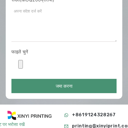
फाइलें चुनें
जमा करना
+8619124328267
 पर भरोसा रखें
printing@xinyiprint.c