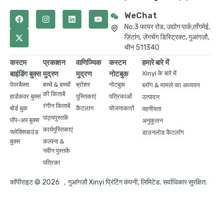
WeChat
No.3 फायर रोड, उद्योग पार्क,ताँगमेई,
ज़िंटांग, ज़ेंगचेंग डिस्ट्रिक्ट, गुआंगज़ौ,
चीन 511340
कस्टम
प्रकाशन
वाणिज्यिक
कस्टम
हमारे बारे में
बाइंडिंग बुक्स
मुद्रण
मुद्रण
नोटबुक
Xinyi के बारे में
पेपरबैक्स
बच्चे & बच्चों
ब्रोशर
नोटबुक
ब्लॉग & मामले का अध्ययन
की किताबें
हार्डकवर बुक्स
पुस्तिकाएं
पत्रिकाओं
उत्पादन
रंगीन किताबें
बोर्ड बुक
कैटलाग
योजनाकारों
वहनीयता
पाठ्यपुस्तकें
पॉप-अप बुक्स
अनुकूलन
कार्यपुस्तिकाएं
फ्लेक्सिबाउंड
डाउनलोड कैटलॉग
बुक्स
कल्पना &
नवीन पुस्तकें
पत्रिका
कॉपीराइट © 2026 ，गुआंगज़ौ Xinyi प्रिंटिंग कंपनी, लिमिटेड. सर्वाधिकार सुरक्षित.