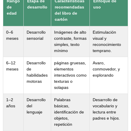
Rango
Etapa de
Características
Enfoque de
de
desarrollo
recomendadas
uso
edad
del libro de
cartón
0–6
Desarrollo
Imágenes de alto
Estimulación
meses
sensorial
contraste, formas
visual y
simples, texto
reconocimiento
mínimo
temprano.
6–12
Desarrollo
páginas gruesas,
Avaro,
meses
de
elementos
conmovedor, y
habilidades
interactivos como
explorando
motoras
texturas o
solapas
1–2
Desarrollo
Palabras
Desarrollo de
años
del
básicas,
vocabulario y
lenguaje
identificación de
lectura entre
objetos,
padres e hijos.
repetición