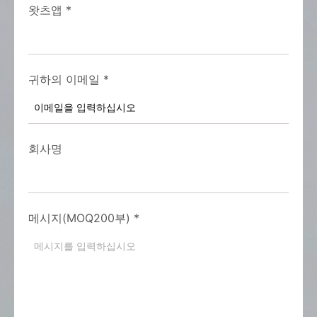
왓츠앱
*
귀하의 이메일
*
회사명
메시지(MOQ200부)
*