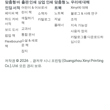
맞춤형 바
출판 인쇄
상업 인쇄
맞춤형 노
우리에 대해
인딩 서적
어린이 & 어
브로셔
트북
Xinyi에 대해
린이 책
페이퍼 백
노트북
소책자
블로그 & 사례 연구
색칠하기
하드 커버
저널
카탈로그
조작
책
서적
플래너
지속 가능성
교과서
보드 도서
사용자 정의
통합 문서
팝업 책
카탈로그를 다운로드하
소설 & 새로
Flexibound
십시오
운 책
책
잡지
저작권 © 2026 ，광저우 시니 프린팅 (Guangzhou Xinyi Printing
Co.), Ltd. 모든 권리 보유.