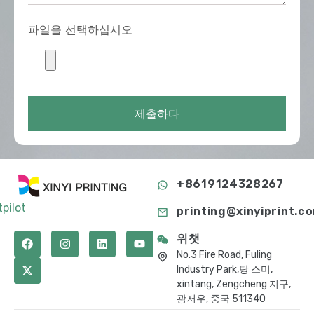
파일을 선택하십시오
제출하다
+8619124328267
tpilot
printing@xinyiprint.c
위챗
No.3 Fire Road, Fuling
Industry Park,탕 스미,
xintang, Zengcheng 지구,
광저우, 중국 511340