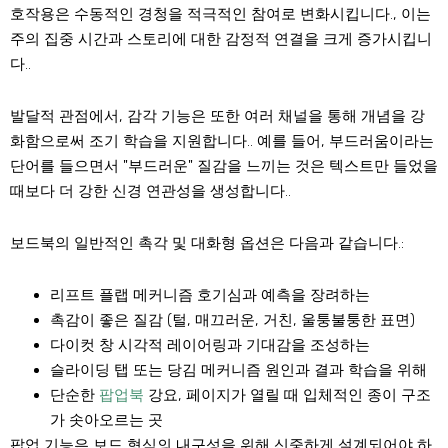
호작용은 수동적인 경청을 적극적인 참여로 변화시킵니다., 이는
주의 집중 시간과 스토리에 대한 감정적 연결을 크게 증가시킵니
다..
발달적 관점에서, 감각 기능은 또한 여러 채널을 통해 개념을 강
화함으로써 조기 학습을 지원합니다.. 예를 들어, 부드러움이라는
단어를 들으면서 "부드러운" 질감을 느끼는 것은 텍스트만 들었을
때보다 더 강한 신경 연관성을 생성합니다..
보드북의 일반적인 촉각 및 대화형 옵션은 다음과 같습니다.:
리프트 플랩 메커니즘
호기심과 예측을 장려하는
촉감이 좋은 질감
(털, 매끄러운, 거친, 울퉁불퉁한 표면)
다이컷 창
시각적 레이어링과 기대감을 조성하는
슬라이딩 탭 또는 당김 메커니즘
원인과 결과 학습을 위해
단순한
팝업북
강요
, 페이지가 열릴 때 입체적인 종이 구조
가 솟아오르는 곳
팝업 기능은 보드 형식의 내구성을 위해 신중하게 설계되어야 하