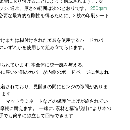
板層に取り付けることによって構成されます。, 次
ッジ. 通常、厚さの範囲は次のとおりです。
250gsm
に必要な最終的な剛性を得るために、2 枚の印刷シート
い付けまたは糊付けされた署名を使用するハードカバー
のいずれかを使用して組み立てられます。:
られています, 本全体に統一感を与える.
かに厚い外側のカバーが内側のボード ページに包まれ
に接着されており、見開きの間にヒンジの隙間がありま
ます.
り、マットラミネートなどの保護仕上げが施されてい
や摩耗に耐えます。. 一緒に, 素材と構造設計により本の
な手でも簡単に独立して回転できます.