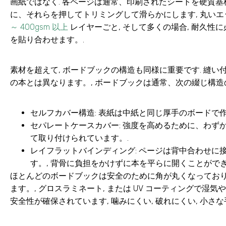
画紙ではなく. 各ページは通常、印刷されたシートを硬質基
に、それらを押してトリミングして滑らかにします, 丸いエ
～ 400gsm 以上
レイヤーごと, そして多くの場合, 耐久性
を貼り合わせます。.
素材を超えて, ボードブックの構造も同様に重要です. 縫
の本とは異なります。, ボードブックは通常、次の綴じ構造
セルフカバー構造
: 表紙は中紙と同じ厚手のボードで作
セパレートケースカバー
: 強度を高めるために、わず
て取り付けられています。.
レイフラットバインディング
: ページは背中合わせ
す。, 背骨に負担をかけずに本を平らに開くことができ
ほとんどのボードブックは安全のために角が丸くなってお
ます。, グロスラミネート, または UV コーティングで湿気
安全性が確保されています, 噛みにくい, 破れにくい, 小さ