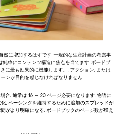
自然に増加するはずです. 一般的な生産計画の考慮事
では純粋にコンテンツ構造に焦点を当てます. ボードブ
きに最も効果的に機能します。, アクション, または
ターンが目的を感じなければなりません.
合, 通常は 16 ～ 20 ページ必要になります. 物語に
変化, ペーシングを維持するために追加のスプレッドが
瞬間がより明確になる, ボードブックのページ数が増え