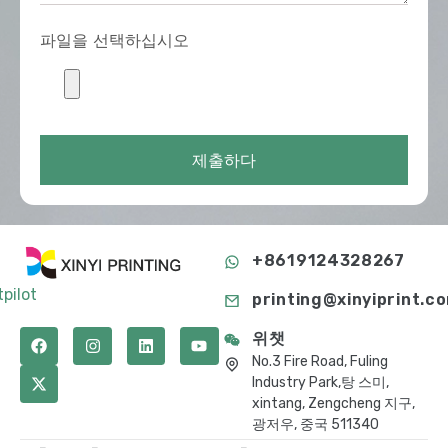
파일을 선택하십시오
제출하다
+8619124328267
tpilot
printing@xinyiprint.c
위챗
No.3 Fire Road, Fuling
Industry Park,탕 스미,
xintang, Zengcheng 지구,
광저우, 중국 511340