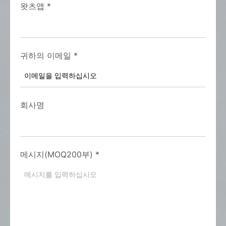
왓츠앱
*
귀하의 이메일
*
회사명
메시지(MOQ200부)
*