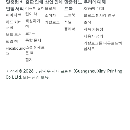
맞춤형 바
출판 인쇄
상업 인쇄
맞춤형 노
우리에 대해
인딩 서적
어린이 & 어
브로셔
트북
Xinyi에 대해
린이 책
페이퍼 백
노트북
소책자
블로그 & 사례 연구
색칠하기
하드 커버
저널
카탈로그
조작
책
서적
플래너
지속 가능성
교과서
보드 도서
사용자 정의
통합 문서
팝업 책
카탈로그를 다운로드하
소설 & 새로
Flexibound
십시오
운 책
책
잡지
저작권 © 2026 ，광저우 시니 프린팅 (Guangzhou Xinyi Printing
Co.), Ltd. 모든 권리 보유.