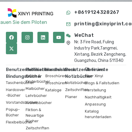
+8619124328267
rauen Sie dem Piloten
printing@xinyiprint.c
WeChat
Nr. 3 Fire Road, Fuling
Industry Park,Tangmei,
Xintang, Bezirk Zengcheng,
Guangzhou, China 511340
Benutzerdefinierte
Publikationsdruck
Handelsdruck
Benutzerdefinierte
Über uns
Bindungsbücher
Kinder &
Broschüren
Notizbücher
Über Xinyi
Kinderbücher
Taschenbücher
Notizbücher
Broschüren
Blogs & Fallstudien
Malbücher
Hardcover
Zeitschriften
Kataloge
Herstellung
-Bücher
Lehrbücher
Planer
Nachhaltigkeit
Vorstandsbücher
Arbeitsbücher
Anpassung
Popup-
Fiktion &
Katalog
Bücher
Neuartige
herunterladen
Bücher
Flexibelbücher
Zeitschriften