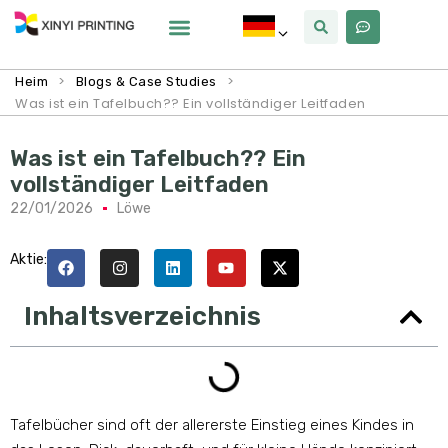
Warum Xinyi
Über Uns
>
>
Heim
Blogs & Case Studies
Was ist ein Tafelbuch?? Ein vollständiger Leitfaden
Was ist ein Tafelbuch?? Ein
vollständiger Leitfaden
22/01/2026
Löwe
Aktie:
Inhaltsverzeichnis
Tafelbücher sind oft der allererste Einstieg eines Kindes in