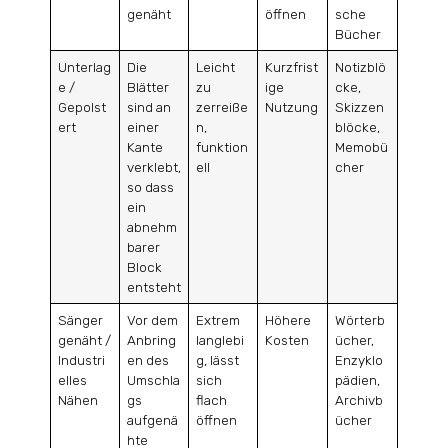
genäht
öffnen
sche
Bücher
Unterlag
Die
Leicht
Kurzfrist
Notizblö
e /
Blätter
zu
ige
cke,
Gepolst
sind an
zerreiße
Nutzung
Skizzen
ert
einer
n,
blöcke,
Kante
funktion
Memobü
verklebt,
ell
cher
so dass
ein
abnehm
barer
Block
entsteht
Sänger
Vor dem
Extrem
Höhere
Wörterb
genäht /
Anbring
langlebi
Kosten
ücher,
Industri
en des
g, lässt
Enzyklo
elles
Umschla
sich
pädien,
Nähen
gs
flach
Archivb
aufgenä
öffnen
ücher
hte