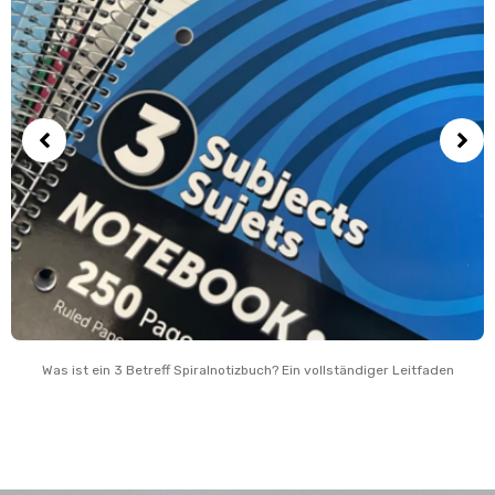
Was ist ein 3 Betreff Spiralnotizbuch? Ein vollständiger Leitfaden