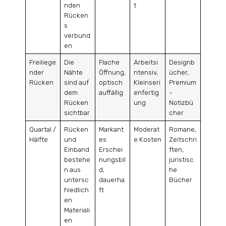
nden
t
Rücken
s
verbund
en
Freiliege
Die
Flache
Arbeitsi
Designb
nder
Nähte
Öffnung,
ntensiv,
ücher,
Rücken
sind auf
optisch
Kleinseri
Premium
dem
auffällig
enfertig
-
Rücken
ung
Notizbü
sichtbar
cher
Quartal /
Rücken
Markant
Moderat
Romane,
Hälfte
und
es
e Kosten
Zeitschri
Einband
Erschei
ften,
bestehe
nungsbil
juristisc
n aus
d,
he
untersc
dauerha
Bücher
hiedlich
ft
en
Materiali
en