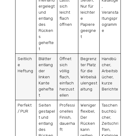
ineinand
Lässt
Seiten,
Kataloge
ergelegt
sich
Nur für
,
und
leicht
leichter
Veransta
entlang
flach
e
ltungspr
des
öffnen
Papiere
ogramm
Rücken
geeigne
e
s
t
gehefte
t
Seitlich
Blätter
Öffnet
Begrenz
Handbü
e
entlang
sich
ter Platz
cher,
Heftung
der
völlig
für die
Arbeitsb
linken
flach,
Wirbelsä
ücher,
Kante
einfach
ulengest
kurze
gehefte
herzust
altung
Berichte
t
ellen
Perfekt
Seiten
Professi
Weniger
Taschen
/ PUR
gestapel
onelles
flexibel,
buchbü
t und
Finish,
Der
cher,
entlang
dauerha
Rücken
Zeitschri
des
ft
kann
ften,
Rücken
reißen,
Kataloge