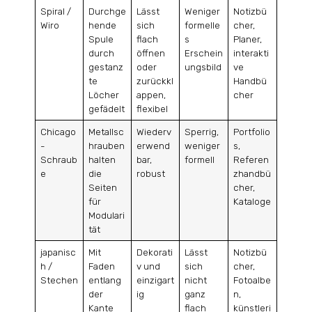
Spiral /
Durchge
Lässt
Weniger
Notizbü
Wiro
hende
sich
formelle
cher,
Spule
flach
s
Planer,
durch
öffnen
Erschein
interakti
gestanz
oder
ungsbild
ve
te
zurückkl
Handbü
Löcher
appen,
cher
gefädelt
flexibel
Chicago
Metallsc
Wiederv
Sperrig,
Portfolio
-
hrauben
erwend
weniger
s,
Schraub
halten
bar,
formell
Referen
e
die
robust
zhandbü
Seiten
cher,
für
Kataloge
Modulari
tät
japanisc
Mit
Dekorati
Lässt
Notizbü
h /
Faden
v und
sich
cher,
Stechen
entlang
einzigart
nicht
Fotoalbe
der
ig
ganz
n,
Kante
flach
künstleri