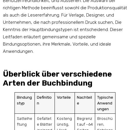
Benutzerfreundlichkeit, und Aussehen. Die Auswahl der
richtigen Methode beeinflusst sowohl die Produktionsqualität
als auch die Lesererfahrung. Für Verlage, Designer, und
Unternehmen, die nach professionellem Druck suchen, Die
Kenntnis der Hauptbindungstypen ist entscheidend. Dieser
Leitfaden erläutert gemeinsame und spezielle
Bindungsoptionen, ihre Merkmale, Vorteile, und ideale
Anwendungen.
Überblick über verschiedene
Arten der Buchbindung
Bindung
Definitio
Vorteile
Nachteil
Typische
styp
n
e
Anwend
ungen
Sattelhe
Gefaltet
Kosteng
Begrenz
Broschü
ftung
e Blätter
ünstig,
t auf ~64
ren,