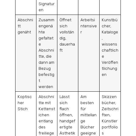
Signatur
en
Abschni
Zusamm
Öffnet
Arbeitsi
Kunstbü
tt
engenä
sich
ntensive
cher,
genäht
hte
vollstän
r
Kataloge
gefaltet
dig,
,
e
dauerha
wissens
Abschni
ft
chaftlich
tte, die
e
dann am
Veröffen
Bezug
tlichung
befestig
en
t
werden
Koptisc
Abschni
Lässt
Am
Skizzen
her
tte mit
sich
besten
bücher,
Stich
Kettenst
flach
für
Zeitschri
ichen
öffnen,
mittellan
ften,
entlang
handgef
ge
Künstler
des
ertigte
Bücher
portfolio
freiliege
Ästhetik
geeigne
s