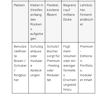
Platzen
Kleber in
Flexibel,
Begrenz
Lehrbüc
Streifen
kostene
t auf
her,
entlang
ffizient
mittlere
Firmenh
des
Dicke
andbüch
Rücken
er
s
aufgetra
gen
Benutze
Schutzg
Schützt
Fügt
Premium
rdefinier
ehäuse
Bücher,
mehr
-
te
oder
sorgt für
Volumen
Editione
Boxen /
modular
Premium
oder ein
n,
Schuber
e
-Feeling
weniger
Portfolio
/
Abdeck
oder
formelle
s,
Ringbüc
ungen
Modulari
s
modular
her
tät
Erschein
er Inhalt
ungsbild
hinzu