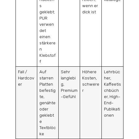
s
wenn er
geklebt;
dick ist
PUR
verwen
det
einen
stärkere
n
Klebstof
f
Fall /
Auf
Sehr
Höhere
Lehrbüc
Hardcov
starren
langlebi
Kosten,
her,
er
Platten
g,
schwere
Kaffeetis
befestig
Premium
r
chbüch
te,
-Gefühl
er, High-
genähte
End-
oder
Publikati
geklebt
onen
e
Textblöc
ke