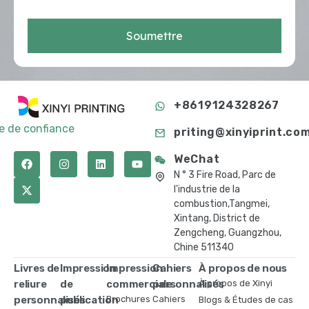
Soumettre
+8619124328267
te de confiance
priting@xinyiprint.co
WeChat
N ° 3 Fire Road, Parc de
l'industrie de la
combustion,Tangmei,
Xintang, District de
Zengcheng, Guangzhou,
Chine 511340
Livres de
Impression
Impression
Cahiers
À propos de nous
reliure
de
commerciale
personnalisés
À propos de Xinyi
personnalisés
publication
Brochures
Cahiers
Blogs & Études de cas