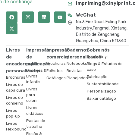
to de confiança
impriming@xinyiprint.
WeChat
No.3 Fire Road, Fuling Park
Industry,Tangmei, Xintang,
Distrito de Zengcheng,
Guangzhou, China 511340
Livros
Impressão
Impressão
Cadernos
Sobre nós
de
de
comercial
personalizados
Sobre Xinyi
encadernação
publicação
Brochuras
Notebooks
Blogs & Estudos de
caso
personalizados
Crianças &
Folhetos
Revistas
Livros
Fabricação
Brochuras
Catálogos
Planejadores
infantis
Sustentabilidade
Livros de
Livros
capa dura
Personalização
para
Livros do
Baixar catálogo
colorir
conselho
Livros
Livros
didáticos
pop-up
Pastas de
Livros
trabalho
Flexibound
Ficção &