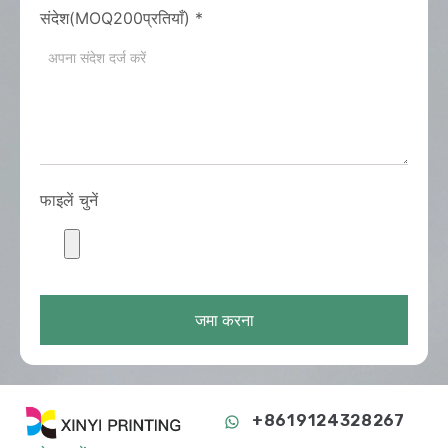
संदेश(MOQ200प्रतियाँ)
*
फाइलें चुनें
जमा करना
+8619124328267