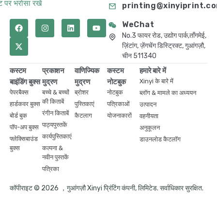
 पर भरोसा रखें
printing@xinyiprint.c
WeChat
No.3 फायर रोड, उद्योग पार्क,ताँगमेई,
ज़िंटांग, ज़ेंगचेंग डिस्ट्रिक्ट, गुआंगज़ौ,
चीन 511340
कस्टम
प्रकाशन
वाणिज्यिक
कस्टम
हमारे बारे में
बाइंडिंग बुक्स
मुद्रण
मुद्रण
नोटबुक
Xinyi के बारे में
पेपरबैक्स
बच्चे & बच्चों
ब्रोशर
नोटबुक
ब्लॉग & मामले का अध्ययन
की किताबें
हार्डकवर बुक्स
पुस्तिकाएं
पत्रिकाओं
उत्पादन
रंगीन किताबें
बोर्ड बुक
कैटलाग
योजनाकारों
वहनीयता
पाठ्यपुस्तकें
पॉप-अप बुक्स
अनुकूलन
कार्यपुस्तिकाएं
फ्लेक्सिबाउंड
डाउनलोड कैटलॉग
बुक्स
कल्पना &
नवीन पुस्तकें
पत्रिका
कॉपीराइट © 2026 ，गुआंगज़ौ Xinyi प्रिंटिंग कंपनी, लिमिटेड. सर्वाधिकार सुरक्षित.