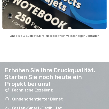
What Is a
3
Subject Spiral Notebook
? Ein vollständiger Leitfaden
Erhöhen Sie Ihre Druckqualität.
Starten Sie noch heute ein
Projekt bei uns!
Technische Exzellenz
Kundenorientierter Dienst
Kosten-Smart-Flexibilität