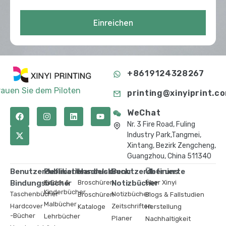
Einreichen
+8619124328267
rauen Sie dem Piloten
printing@xinyiprint.c
WeChat
Nr. 3 Fire Road, Fuling
Industry Park,Tangmei,
Xintang, Bezirk Zengcheng,
Guangzhou, China 511340
Benutzerdefinierte
Publikationsdruck
Handelsdruck
Benutzerdefinierte
Über uns
Bindungsbücher
Kinder &
Broschüren
Notizbücher
Über Xinyi
Kinderbücher
Taschenbücher
Notizbücher
Broschüren
Blogs & Fallstudien
Malbücher
Hardcover
Zeitschriften
Kataloge
Herstellung
-Bücher
Lehrbücher
Planer
Nachhaltigkeit