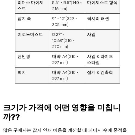
리더스 다이제
5.5″ × 8.5″(140 ×
다이제스트 형식
스트
216 mm)
잡지 속
9″ × 12″(229 ×
럭셔리 패션
305 mm)
이코노미스트
8.27″ ×
사업
10.63″(210 ×
270 mm)
단안경
대략. A4(210 ×
사업 & 라이프
297 mm)
스타일
벽지
대략. A4(210 ×
설계 & 건축학
297 mm)
크기가 가격에 어떤 영향을 미칩니
까??
많은 구매자는 잡지 인쇄 비용을 계산할 때 페이지 수에 중점을