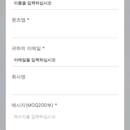
왓츠앱
*
귀하의 이메일
*
회사명
메시지(MOQ200부)
*