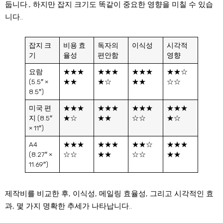
둡니다., 하지만 잡지 크기도 똑같이 중요한 영향을 미칠 수 있습
니다..
잡지 크
비용 효
독자의
이식성
시각적
기
율성
편안함
영향
요람
★★★
★★★
★★★
★★☆
(5.5″ ×
★★
★☆
★★
☆☆
8.5″)
미국 편
★★★
★★★
★★★
★★★
지 (8.5″
★☆
★★
☆☆
★☆
× 11″)
A4
★★★
★★★
★★☆
★★★
(8.27″ ×
☆☆
★★
☆☆
★★
11.69″)
제작비를 비교한 후, 이식성, 메일링 효율성, 그리고 시각적인 효
과, 몇 가지 명확한 추세가 나타납니다..