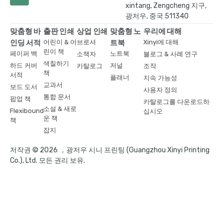
xintang, Zengcheng 지구,
광저우, 중국 511340
맞춤형 바
출판 인쇄
상업 인쇄
맞춤형 노
우리에 대해
인딩 서적
어린이 & 어
브로셔
트북
Xinyi에 대해
린이 책
페이퍼 백
노트북
소책자
블로그 & 사례 연구
색칠하기
하드 커버
저널
카탈로그
조작
책
서적
플래너
지속 가능성
교과서
보드 도서
사용자 정의
통합 문서
팝업 책
카탈로그를 다운로드하
소설 & 새로
Flexibound
십시오
운 책
책
잡지
저작권 © 2026 ，광저우 시니 프린팅 (Guangzhou Xinyi Printing
Co.), Ltd. 모든 권리 보유.