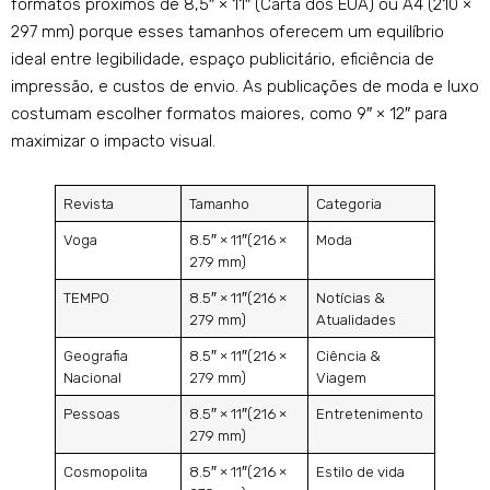
formatos próximos de 8,5″ × 11″ (Carta dos EUA) ou A4 (210 ×
297 mm) porque esses tamanhos oferecem um equilíbrio
ideal entre legibilidade, espaço publicitário, eficiência de
impressão, e custos de envio. As publicações de moda e luxo
costumam escolher formatos maiores, como 9″ × 12″ para
maximizar o impacto visual.
Revista
Tamanho
Categoria
Voga
8.5″ × 11″(216 ×
Moda
279 mm)
TEMPO
8.5″ × 11″(216 ×
Notícias &
279 mm)
Atualidades
Geografia
8.5″ × 11″(216 ×
Ciência &
Nacional
279 mm)
Viagem
Pessoas
8.5″ × 11″(216 ×
Entretenimento
279 mm)
Cosmopolita
8.5″ × 11″(216 ×
Estilo de vida