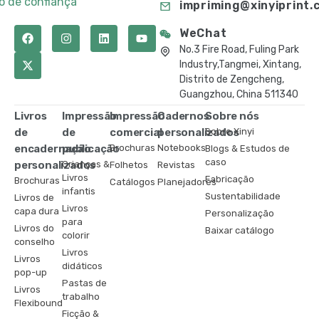
to de confiança
impriming@xinyiprint.
WeChat
No.3 Fire Road, Fuling Park
Industry,Tangmei, Xintang,
Distrito de Zengcheng,
Guangzhou, China 511340
Livros
Impressão
Impressão
Cadernos
Sobre nós
de
de
comercial
personalizados
Sobre Xinyi
encadernação
publicação
Brochuras
Notebooks
Blogs & Estudos de
caso
personalizados
Crianças &
Folhetos
Revistas
Livros
Fabricação
Brochuras
Catálogos
Planejadores
infantis
Sustentabilidade
Livros de
Livros
capa dura
Personalização
para
Livros do
Baixar catálogo
colorir
conselho
Livros
Livros
didáticos
pop-up
Pastas de
Livros
trabalho
Flexibound
Ficção &