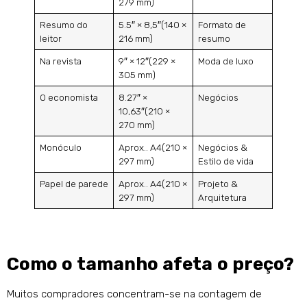
279 mm)
Resumo do
5.5″ × 8,5″(140 ×
Formato de
leitor
216 mm)
resumo
Na revista
9″ × 12″(229 ×
Moda de luxo
305 mm)
O economista
8.27″ ×
Negócios
10,63″(210 ×
270 mm)
Monóculo
Aprox.. A4(210 ×
Negócios &
297 mm)
Estilo de vida
Papel de parede
Aprox.. A4(210 ×
Projeto &
297 mm)
Arquitetura
Como o tamanho afeta o preço?
Muitos compradores concentram-se na contagem de