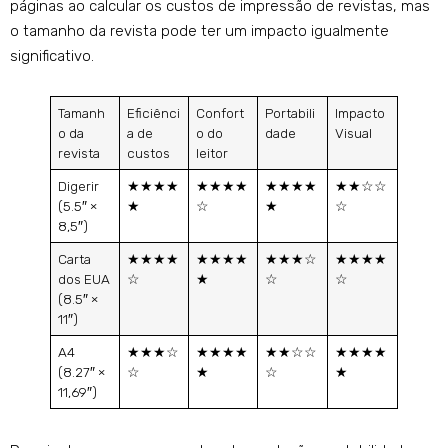
páginas ao calcular os custos de impressão de revistas, mas
o tamanho da revista pode ter um impacto igualmente
significativo.
Tamanh
Eficiênci
Confort
Portabili
Impacto
o da
a de
o do
dade
Visual
revista
custos
leitor
Digerir
★★★★
★★★★
★★★★
★★☆☆
(5.5″ ×
★
☆
★
☆
8,5″)
Carta
★★★★
★★★★
★★★☆
★★★★
dos EUA
☆
★
☆
☆
(8.5″ ×
11″)
A4
★★★☆
★★★★
★★☆☆
★★★★
(8.27″ ×
☆
★
☆
★
11,69″)