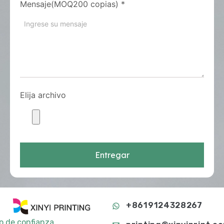
Mensaje(MOQ200 copias)
*
Elija archivo
Entregar
+8619124328267
to de confianza