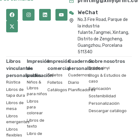
printing@xinyiprint.c
WeChat
No.3 Fire Road, Parque de
la industria
fulante,Tangmei, Xintang,
Distrito de Zengcheng,
Guangzhou, Porcelana
511340
Libros
Impresión
Impresión
Cuadernos
Sobre nosotros
vinculantes
de
comercial
personalizados
Sobre xinyi
personalizados
publicación
Folletos
Cuadernos
Blogs & Estudios de
caso
Rústica
Niños &
Folletos
Diario
Libros
Fabricación
Libros de
Catálogos
Planificadores
para niños
tapa dura
Sostenibilidad
Libros
Libros de
Personalización
para
mesa
Descargar catálogo
colorear
Libros
Libros de
emergentes
texto
Libros
Libro de
flexibles