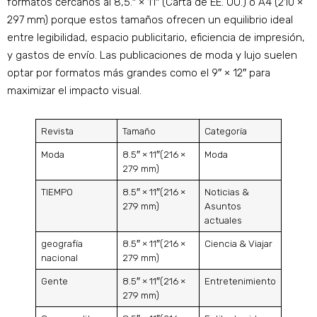
formatos cercanos al 8,5.″ × 11″ (Carta de EE. UU.) o A4 (210 ×
297 mm) porque estos tamaños ofrecen un equilibrio ideal
entre legibilidad, espacio publicitario, eficiencia de impresión,
y gastos de envío. Las publicaciones de moda y lujo suelen
optar por formatos más grandes como el 9″ × 12″ para
maximizar el impacto visual.
Revista
Tamaño
Categoría
Moda
8.5″ × 11″(216 ×
Moda
279 mm)
TIEMPO
8.5″ × 11″(216 ×
Noticias &
279 mm)
Asuntos
actuales
geografía
8.5″ × 11″(216 ×
Ciencia & Viajar
nacional
279 mm)
Gente
8.5″ × 11″(216 ×
Entretenimiento
279 mm)