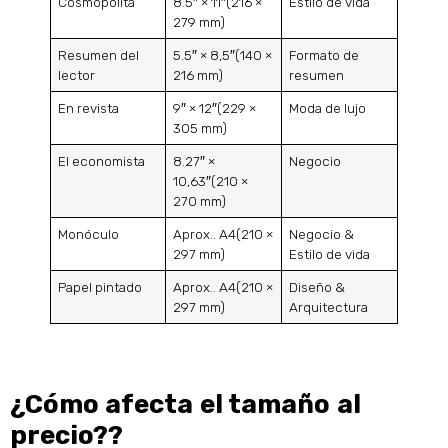
Cosmopolita
8.5″ × 11″(216 ×
Estilo de vida
279 mm)
Resumen del
5.5″ × 8,5″(140 ×
Formato de
lector
216 mm)
resumen
En revista
9″ × 12″(229 ×
Moda de lujo
305 mm)
El economista
8.27″ ×
Negocio
10,63″(210 ×
270 mm)
Monóculo
Aprox.. A4(210 ×
Negocio &
297 mm)
Estilo de vida
Papel pintado
Aprox.. A4(210 ×
Diseño &
297 mm)
Arquitectura
¿Cómo afecta el tamaño al
precio??