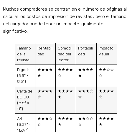
Muchos compradores se centran en el número de páginas al
calcular los costos de impresión de revistas., pero el tamaño
del cargador puede tener un impacto igualmente
significativo.
Tamaño
Rentabili
Comodi
Portabili
Impacto
de la
dad
dad del
dad
visual
revista
lector
Digerir
★★★★
★★★★
★★★★
★★☆☆
(5.5″ ×
★
☆
★
☆
8,5″)
Carta de
★★★★
★★★★
★★★☆
★★★★
EE. UU.
☆
★
☆
☆
(8.5″ ×
11″)
A4
★★★☆
★★★★
★★☆☆
★★★★
(8.27″ ×
☆
★
☆
★
11,69″)