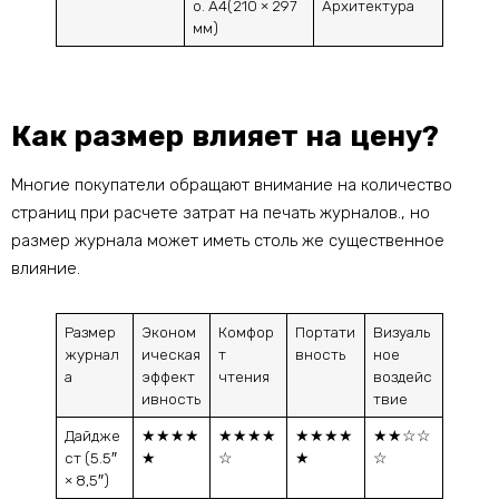
о. A4(210 × 297
Архитектура
мм)
Как размер влияет на цену?
Многие покупатели обращают внимание на количество
страниц при расчете затрат на печать журналов., но
размер журнала может иметь столь же существенное
влияние.
Размер
Эконом
Комфор
Портати
Визуаль
журнал
ическая
т
вность
ное
а
эффект
чтения
воздейс
ивность
твие
Дайдже
★★★★
★★★★
★★★★
★★☆☆
ст (5.5″
★
☆
★
☆
× 8,5″)