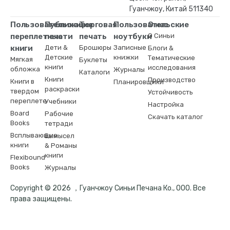
Гуанчжоу, Китай 511340
Пользовательские
Публикация
Торговая
Пользовательские
О нас
переплетные
печати
печать
ноутбуки
О Синьи
книги
Дети &
Брошюры
Записные
Блоги &
Детские
книжки
Тематические
Мягкая
Буклеты
книги
исследования
обложка
Журналы
Каталоги
Книги
Производство
Книги в
Планировщики
раскраски
твердом
Устойчивость
переплете
Учебники
Настройка
Board
Рабочие
Скачать каталог
Books
тетради
Всплывающие
Вымысел
книги
& Романы
книги
Flexibound
Books
Журналы
Copyright © 2026 ，Гуанчжоу Синьи Печана Ко., ООО. Все
права защищены.