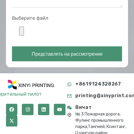
Выберите файл
Представлять на рассмотрение
+8619124328267
ерительный пилот
printing@xinyprint.co
Вичат
№ 3 Пожарная дорога,
Фулинг промышленного
парка,Тангмей, Ксинтанг,
Цзэнгчэн район,