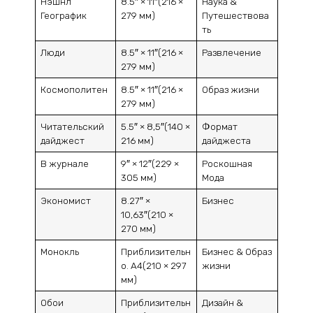
Нэшнл
8.5″ × 11″(216 ×
Наука &
Географик
279 мм)
Путешествова
ть
Люди
8.5″ × 11″(216 ×
Развлечение
279 мм)
Космополитен
8.5″ × 11″(216 ×
Образ жизни
279 мм)
Читательский
5.5″ × 8,5″(140 ×
Формат
дайджест
216 мм)
дайджеста
В журнале
9″ × 12″(229 ×
Роскошная
305 мм)
Мода
Экономист
8.27″ ×
Бизнес
10,63″(210 ×
270 мм)
Монокль
Приблизительн
Бизнес & Образ
о. A4(210 × 297
жизни
мм)
Обои
Приблизительн
Дизайн &