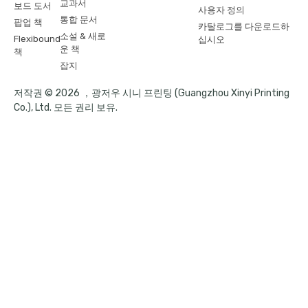
교과서
보드 도서
사용자 정의
통합 문서
팝업 책
카탈로그를 다운로드하
소설 & 새로
Flexibound
십시오
운 책
책
잡지
저작권 © 2026 ，광저우 시니 프린팅 (Guangzhou Xinyi Printing
Co.), Ltd. 모든 권리 보유.