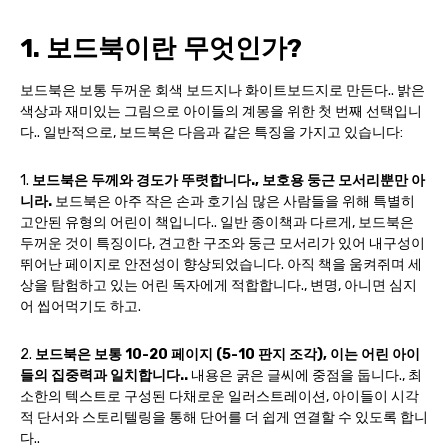
1. 보드북이란 무엇인가?
보드북은 보통 두꺼운 회색 보드지나 화이트보드지로 만든다.. 밝은
색상과 재미있는 그림으로 아이들의 계몽을 위한 첫 번째 선택입니
다.. 일반적으로, 보드북은 다음과 같은 특징을 가지고 있습니다:
1.
보드북은 두께와 경도가 뚜렷합니다., 보호용 둥근 모서리뿐만 아
니라.
보드북은 아주 작은 손과 호기심 많은 사람들을 위해 특별히
고안된 유형의 어린이 책입니다.. 일반 종이책과 다르게, 보드북은
두꺼운 것이 특징이다, 견고한 구조와 둥근 모서리가 있어 내구성이
뛰어난 페이지로 안전성이 향상되었습니다. 아직 책을 움켜쥐며 세
상을 탐험하고 있는 어린 독자에게 적합합니다., 변명, 아니면 심지
어 씹어먹기도 하고.
2.
보드북은 보통 10-20 페이지 (5-10 판지 조각), 이는 어린 아이
들의 집중력과 일치합니다..
내용은 굵은 글씨에 중점을 둡니다., 최
소한의 텍스트로 구성된 다채로운 일러스트레이션, 아이들이 시각
적 단서와 스토리텔링을 통해 단어를 더 쉽게 연결할 수 있도록 합니
다..