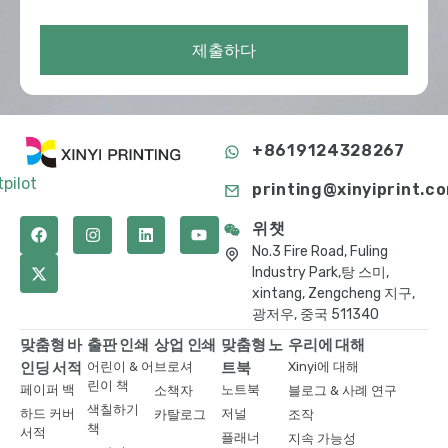
제출하다
+8619124328267
tpilot
printing@xinyiprint.c
위챗
No.3 Fire Road, Fuling
Industry Park,탕 스미,
xintang, Zengcheng 지구,
광저우, 중국 511340
맞춤형 바
출판 인쇄
상업 인쇄
맞춤형 노
우리에 대해
인딩 서적
어린이 & 어
브로셔
트북
Xinyi에 대해
린이 책
페이퍼 백
노트북
소책자
블로그 & 사례 연구
색칠하기
하드 커버
저널
카탈로그
조작
책
서적
플래너
지속 가능성