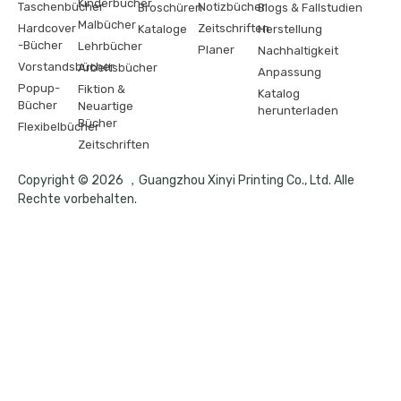
Kinderbücher
Taschenbücher
Notizbücher
Broschüren
Blogs & Fallstudien
Malbücher
Hardcover
Zeitschriften
Kataloge
Herstellung
-Bücher
Lehrbücher
Planer
Nachhaltigkeit
Vorstandsbücher
Arbeitsbücher
Anpassung
Popup-
Fiktion &
Katalog
Bücher
Neuartige
herunterladen
Bücher
Flexibelbücher
Zeitschriften
Copyright © 2026 ，Guangzhou Xinyi Printing Co., Ltd. Alle
Rechte vorbehalten.