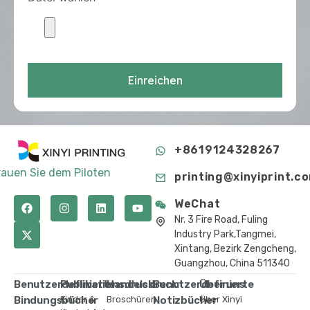
Einreichen
+8619124328267
rauen Sie dem Piloten
printing@xinyiprint.c
WeChat
Nr. 3 Fire Road, Fuling
Industry Park,Tangmei,
Xintang, Bezirk Zengcheng,
Guangzhou, China 511340
Benutzerdefinierte
Publikationsdruck
Handelsdruck
Benutzerdefinierte
Über uns
Bindungsbücher
Kinder &
Broschüren
Notizbücher
Über Xinyi