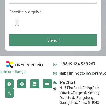
Escolha o arquivo
Enviar
+8619124328267
to de confiança
impriming@xinyiprint.
WeChat
No.3 Fire Road, Fuling Park
Industry,Tangmei, Xintang,
Distrito de Zengcheng,
Guangzhou, China 511340