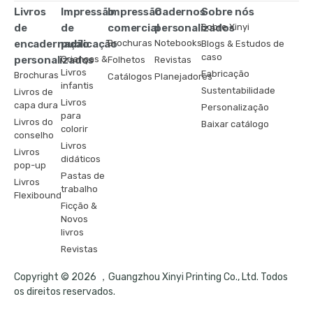
Livros
Impressão
Impressão
Cadernos
Sobre nós
de
de
comercial
personalizados
Sobre Xinyi
encadernação
publicação
Brochuras
Notebooks
Blogs & Estudos de
caso
personalizados
Crianças &
Folhetos
Revistas
Livros
Fabricação
Brochuras
Catálogos
Planejadores
infantis
Sustentabilidade
Livros de
Livros
capa dura
Personalização
para
Livros do
Baixar catálogo
colorir
conselho
Livros
Livros
didáticos
pop-up
Pastas de
Livros
trabalho
Flexibound
Ficção &
Novos
livros
Revistas
Copyright © 2026 ，Guangzhou Xinyi Printing Co., Ltd. Todos
os direitos reservados.