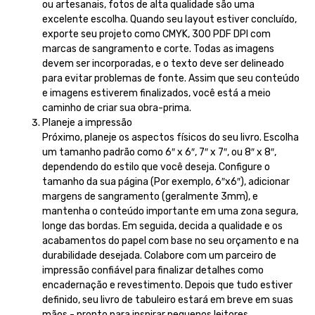
ou artesanais, fotos de alta qualidade são uma
excelente escolha. Quando seu layout estiver concluído,
exporte seu projeto como CMYK, 300 PDF DPI com
marcas de sangramento e corte. Todas as imagens
devem ser incorporadas, e o texto deve ser delineado
para evitar problemas de fonte. Assim que seu conteúdo
e imagens estiverem finalizados, você está a meio
caminho de criar sua obra-prima.
Planeje a impressão
Próximo, planeje os aspectos físicos do seu livro. Escolha
um tamanho padrão como 6″ x 6″, 7″ x 7″, ou 8″ x 8″,
dependendo do estilo que você deseja. Configure o
tamanho da sua página (Por exemplo, 6″x6″), adicionar
margens de sangramento (geralmente 3mm), e
mantenha o conteúdo importante em uma zona segura,
longe das bordas. Em seguida, decida a qualidade e os
acabamentos do papel com base no seu orçamento e na
durabilidade desejada. Colabore com um parceiro de
impressão confiável para finalizar detalhes como
encadernação e revestimento. Depois que tudo estiver
definido, seu livro de tabuleiro estará em breve em suas
mãos - pronto para inspirar pequenos leitores.